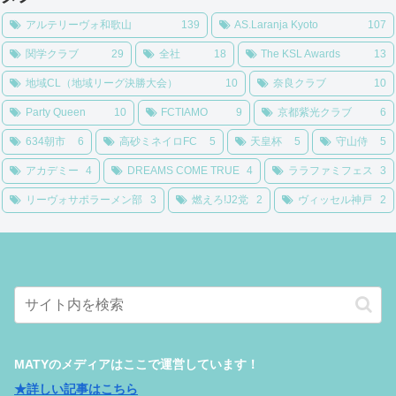
アルテリーヴォ和歌山
139
AS.Laranja Kyoto
107
関学クラブ
29
全社
18
The KSL Awards
13
地域CL（地域リーグ決勝大会）
10
奈良クラブ
10
Party Queen
10
FCTIAMO
9
京都紫光クラブ
6
634朝市
6
高砂ミネイロFC
5
天皇杯
5
守山侍
5
アカデミー
4
DREAMS COME TRUE
4
ララファミフェス
3
リーヴォサポラーメン部
3
燃えろ!J2党
2
ヴィッセル神戸
2
MATYのメディアはここで運営しています！
★詳しい記事はこちら