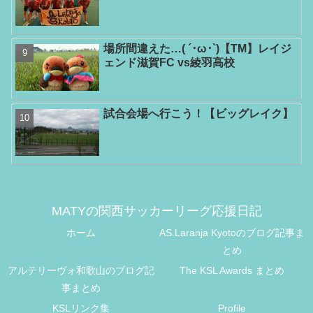
場所間違えた…( ´･ω･`)【TM】レイジ
ェンド滋賀FC vs綾羽高校
試合会場へ行こう！【ビッグレイク】
MATYの関西サッカーリーグ応援日記
ホーム
AS.Laranja Kyotoのブログ記事ま
とめ
アルテリーヴォ和歌山のブログ記
The KSL Awards まとめ
事まとめ
KSLリンク集
Profile