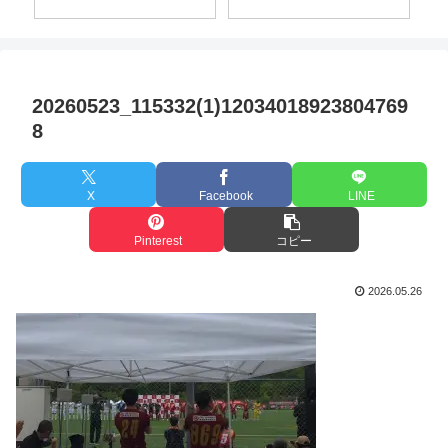
20260523_115332(1)12034018923804769
8
X
Facebook
LINE
Pinterest
コピー
2026.05.26