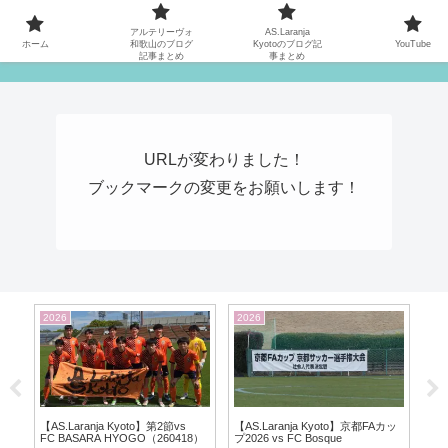
MATYの関西サッカーリーグ応援日記
アルテリーヴォ
AS.Laranja
ホーム
和歌山のブログ
Kyotoのブログ記
YouTube
記事まとめ
事まとめ
URLが変わりました！
ブックマークの変更をお願いします！
2026
2026
20
s守山
【AS.Laranja Kyoto】第2節vs
【AS.Laranja Kyoto】京都FAカッ
【ア
FC BASARA HYOGO（260418）
プ2026 vs FC Bosque
2節