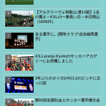
【アルテリーヴォ和歌山:第14節】1点
の重さ～KSLの一番長い日～＠日岡山
（160925）
去る選手に。[関学クラブ:佐伯雄亮選
手]
AS.Laranja Kyotoのサッカーアカデ
ミーにお邪魔しました
3年ぶりのタイガがACL2のピッチに立
った話
第60回全国社会人サッカー選手権大会