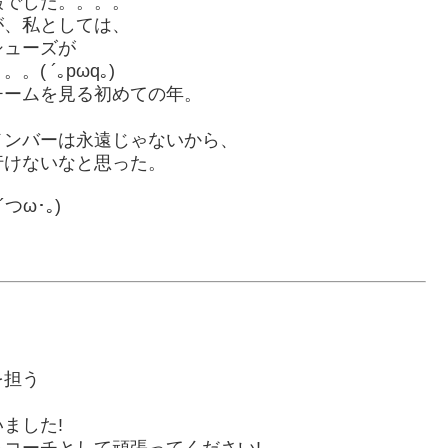
報でした。。。。
が、私としては、
シューズが
 ´｡pωq｡)
チームを見る初めての年。
、
メンバーは永遠じゃないから、
行けないなと思った。
ω･｡)
を担う
ました!