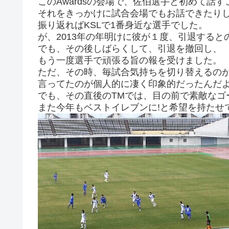
このAwardsの会場で、佐伯選手と初めて話
それをきっかけに試合会場でもお話できたり
振り返ればKSLで1番身近な選手でした。
が、2013年の年明けに彼が１度、引退すると
でも、その後しばらくして、引退を撤回し、
もう一度選手で頑張る旨の報を受けました。
ただ、その時、毎試合気持ちを切り替えるの
言ってたのが個人的に凄く印象的だったんだ
でも、その直後のTMでは、目の前で素敵なゴ
また今年もベストイレブンに!と希望を持たせ