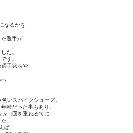
いになるかを
した選手が
ました。
うです。
の選手発表や
歩へ
黄色いスパイクシューズ。
じ年齢だった事もあり、
回を重ねる毎に
とか…)
した。
えば、