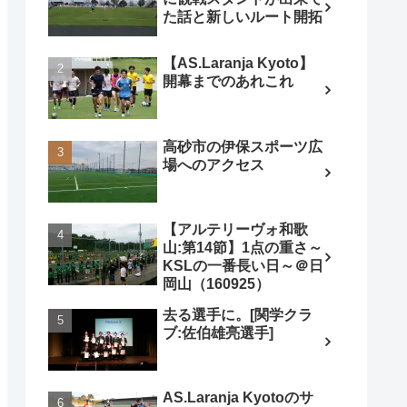
た話と新しいルート開拓
【AS.Laranja Kyoto】
開幕までのあれこれ
高砂市の伊保スポーツ広
場へのアクセス
【アルテリーヴォ和歌
山:第14節】1点の重さ～
KSLの一番長い日～＠日
岡山（160925）
去る選手に。[関学クラ
ブ:佐伯雄亮選手]
AS.Laranja Kyotoのサ