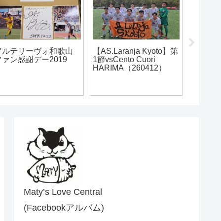
【アルテリーヴォ和歌
【アルテリーヴォ和歌
山】ファン感の長い1日
山】第6節vsおこしやす
初ホタ
京都AC（260606）
Maty’s Love Central
(Facebookアルバム)