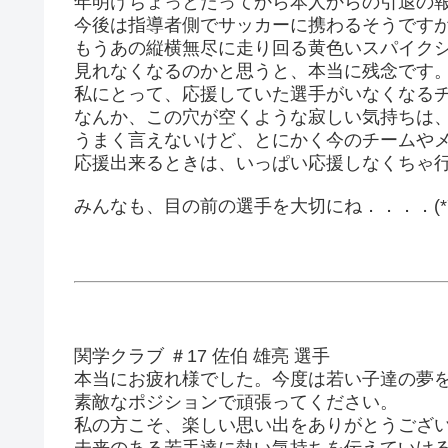
年明けちょっとたってから本人からの引退の
今後は指導者側でサッカーに携わるそうです
もうあの縦横無尽に走り回る黄色いスパイク
見れなくなるのかと思うと、本当に残念です。。。(
私にとって、応援していた選手がいなくなる
なんか、この穴が空くような寂しい気持ちは
うまく言えないけど、とにかく今のチームや
応援出来るときは、いっぱい応援しなくちゃ
みんなも、目の前の選手を大切にね．．．．(*´つ
関学クラブ ＃17 佐伯 雄亮 選手
本当にお疲れ様でした。今度は若い子達の夢
素敵なポジションで頑張ってください。
私の方こそ、楽しい思い出をありがとうござい