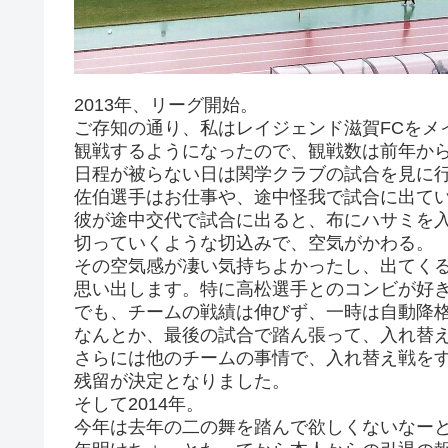
2013年、リーグ開始。
ご存知の通り、私はレイジェンド滋賀FCをメ
観戦するようになったので、観戦数は前年か
日程が被らない日は関学クラブの試合を見に
佐伯選手はお仕事や、途中怪我で試合に出て
彼が途中交代で試合に出ると、布にハサミを
切っていくような切込みで、空気がかわる。
その空気感が凄い気持ちよかったし、出てく
思い出します。特に高松選手とのコンビが好
でも、チームの戦績は伸びず、一時は自動降
なんとか、最後の試合で踏ん張って、入れ替え
さらには他のチームの事情で、入れ替え戦を
残留が決定となりました。
そして2014年。
今年は去年の二の舞を踏んで欲しくないなー