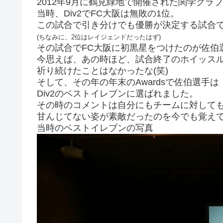
2012年9月に鶴見緑地で開催された関学クラブ
当時、Div2でFC大阪は無敗の1位。
この試合で引き分けでも優勝が決定する試合
(ちなみに、2位はレイジェンドだったはず)
その試合でFC大阪に初黒星をつけたのが佐伯
今思えば、あの時ほど、試合終了のホイッス
祈り続けたことはなかったな(笑)
そして、その年の年末のAwardsで佐伯選手は
Div2のベストイレブンに選ばれました。
その時のコメントは自分にもチームに対して
甘んじてない姿が素敵だったのを今でも覚え
当時のベストイレブンの写真