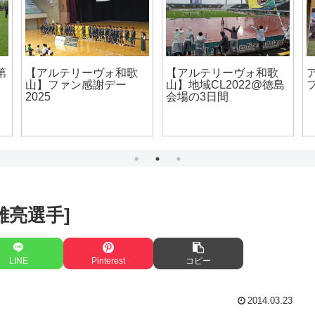
アルテリーヴォ和歌山
【AS.Laranja Kyoto】第
ファン感謝デー2019
島
1節vsCento Cuori
HARIMA（260412）
雄亮選手]
LINE
Pinterest
コピー
2014.03.23