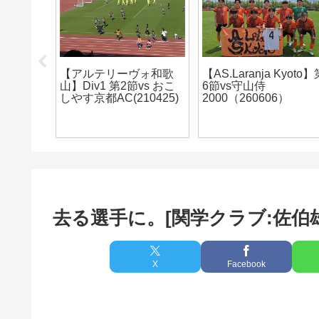
Kyoto】第
【アルテリーヴォ和歌
【アルテリーヴォ和歌
山】ファン感謝デー
山】地域CL2022@徳
）
2025
会場の3日間
去る選手に。[関学クラブ:佐伯
X
Facebook