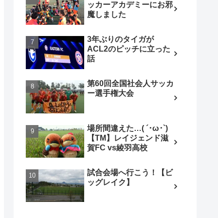
ッカーアカデミーにお邪
魔しました
3年ぶりのタイガが
ACL2のピッチに立った
話
第60回全国社会人サッカ
ー選手権大会
場所間違えた…( ´･ω･`)
【TM】レイジェンド滋
賀FC vs綾羽高校
試合会場へ行こう！【ビ
ッグレイク】