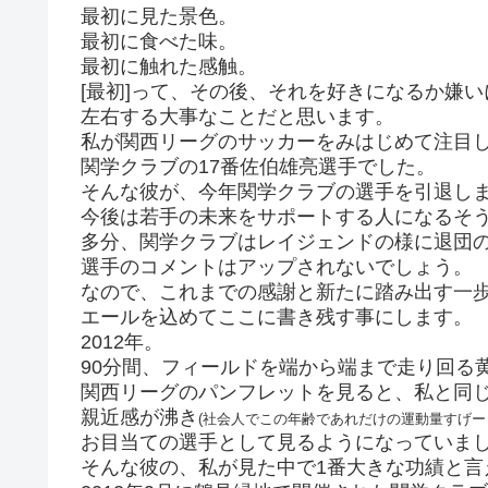
最初に見た景色。
最初に食べた味。
最初に触れた感触。
[最初]って、その後、それを好きになるか嫌
左右する大事なことだと思います。
私が関西リーグのサッカーをみはじめて注目
関学クラブの17番佐伯雄亮選手でした。
そんな彼が、今年関学クラブの選手を引退し
今後は若手の未来をサポートする人になるそ
多分、関学クラブはレイジェンドの様に退団
選手のコメントはアップされないでしょう。
なので、これまでの感謝と新たに踏み出す一
エールを込めてここに書き残す事にします。
2012年。
90分間、フィールドを端から端まで走り回る
関西リーグのパンフレットを見ると、私と同
親近感が沸き
(社会人でこの年齢であれだけの運動量すげー
お目当ての選手として見るようになっていま
そんな彼の、私が見た中で1番大きな功績と言