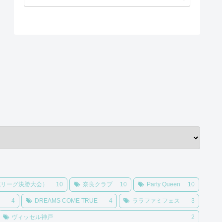
域リーグ決勝大会）
10
奈良クラブ
10
Party Queen
10
4
DREAMS COME TRUE
4
ララファミフェス
3
ヴィッセル神戸
2