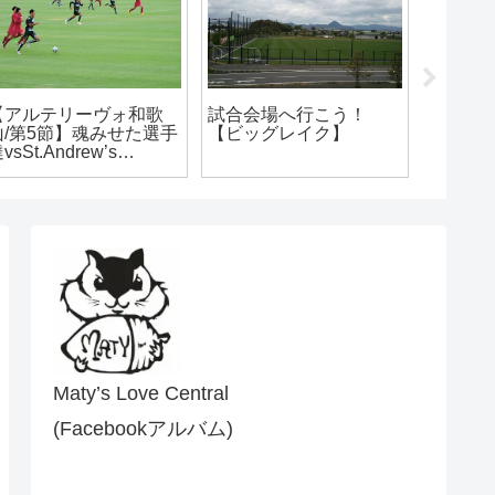
【アルテリーヴォ和歌
【AS.Laranja Kyoto】第
【ア
山】第4節vsCento Cuori
2節vs FC BASARA
山】
HARIMA（260523）
HYOGO（260418）
Maty’s Love Central
(Facebookアルバム)