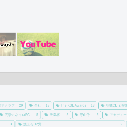
関学クラブ
29
全社
18
The KSL Awards
13
地域CL（地
高砂ミネイロFC
5
天皇杯
5
守山侍
5
アカデミー
3
燃えろ!J2党
2