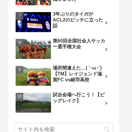
3年ぶりのタイガが
ACL2のピッチに立った
話
第60回全国社会人サッカ
ー選手権大会
場所間違えた…( ´･ω･`)
【TM】レイジェンド滋
賀FC vs綾羽高校
試合会場へ行こう！【ビ
ッグレイク】