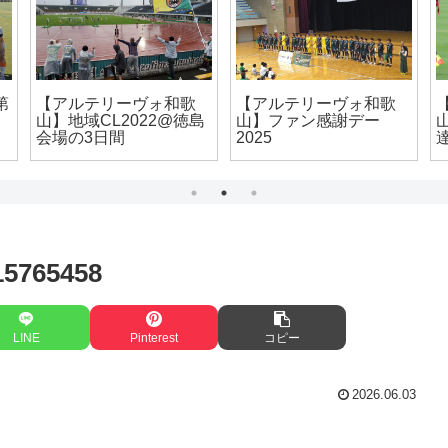
和歌
【アルテリーヴォ和歌
試合会場へ行こう！
ー
山/第5節】魂みせた選手
【ビッグレイク】
達vsSt.Andrew’s
FC(190616)
15765458
LINE
Pinterest
コピー
2026.06.03