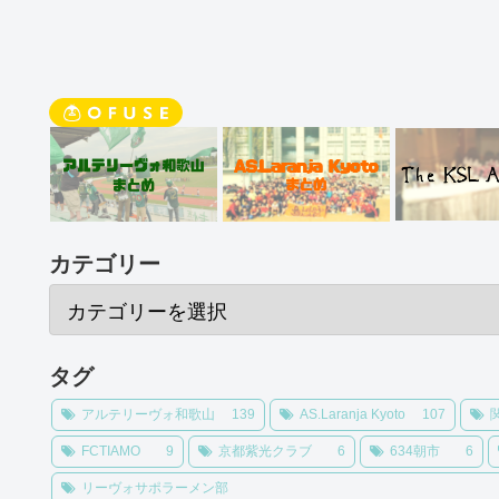
カテゴリー
タグ
アルテリーヴォ和歌山
139
AS.Laranja Kyoto
107
FCTIAMO
9
京都紫光クラブ
6
634朝市
6
リーヴォサポラーメン部