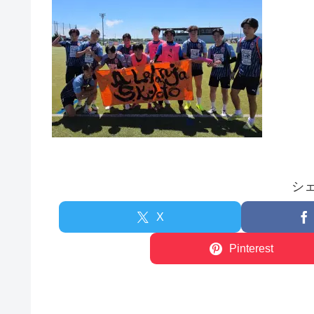
シ
X
Pinterest