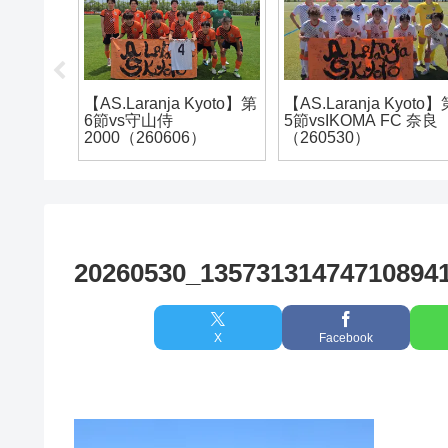
a Kyoto】第
【アルテリーヴォ和歌
【アルテリーヴォ
 FC 奈良
山】地域CL2022@徳島
山】ファン感謝デ
会場の3日間
2025
20260530_13573131474710894
X
Facebook