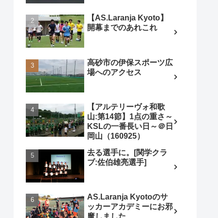
【AS.Laranja Kyoto】
開幕までのあれこれ
高砂市の伊保スポーツ広
場へのアクセス
【アルテリーヴォ和歌
山:第14節】1点の重さ～
KSLの一番長い日～＠日
岡山（160925）
去る選手に。[関学クラ
ブ:佐伯雄亮選手]
AS.Laranja Kyotoのサ
ッカーアカデミーにお邪
魔しました