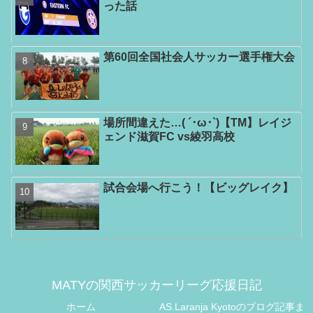
った話
第60回全国社会人サッカー選手権大会
場所間違えた…( ´･ω･`)【TM】レイジ
ェンド滋賀FC vs綾羽高校
試合会場へ行こう！【ビッグレイク】
MATYの関西サッカーリーグ応援日記
ホーム
AS.Laranja Kyotoのブログ記事ま