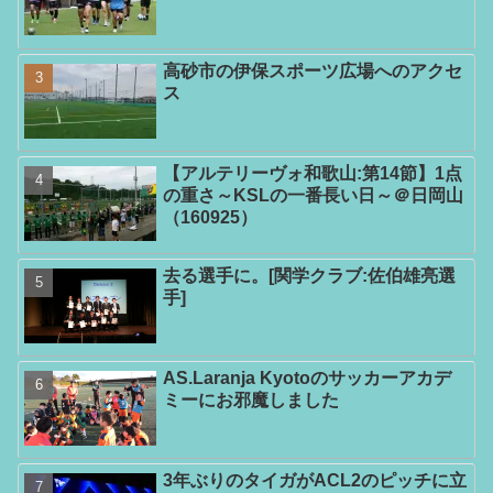
高砂市の伊保スポーツ広場へのアクセ
ス
【アルテリーヴォ和歌山:第14節】1点
の重さ～KSLの一番長い日～＠日岡山
（160925）
去る選手に。[関学クラブ:佐伯雄亮選
手]
AS.Laranja Kyotoのサッカーアカデ
ミーにお邪魔しました
3年ぶりのタイガがACL2のピッチに立