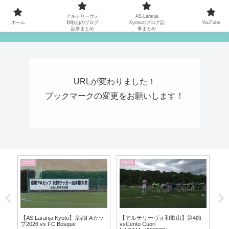
MATYの関西サッカーリーグ応援日記
アルテリーヴォ
AS.Laranja
ホーム
和歌山のブログ
Kyotoのブログ記
YouTube
記事まとめ
事まとめ
URLが変わりました！
ブックマークの変更をお願いします！
2026
2026
20
】
【AS.Laranja Kyoto】京都FAカッ
【アルテリーヴォ和歌山】第4節
【AS
プ2026 vs FC Bosque
vsCento Cuori
vs