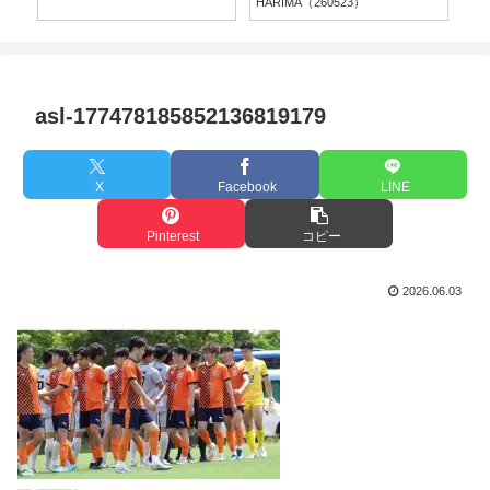
HARIMA（260523）
asl-177478185852136819179
X
Facebook
LINE
Pinterest
コピー
2026.06.03