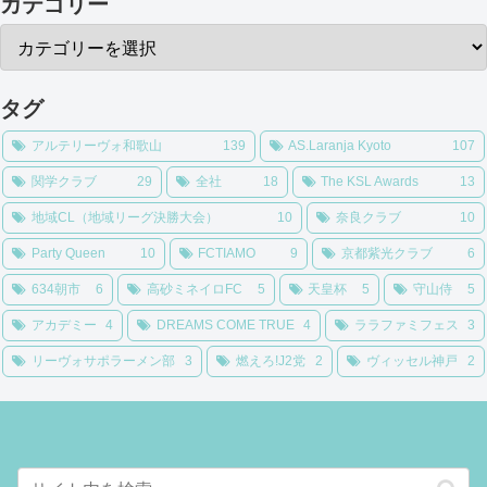
カテゴリー
タグ
アルテリーヴォ和歌山
139
AS.Laranja Kyoto
107
関学クラブ
29
全社
18
The KSL Awards
13
地域CL（地域リーグ決勝大会）
10
奈良クラブ
10
Party Queen
10
FCTIAMO
9
京都紫光クラブ
6
634朝市
6
高砂ミネイロFC
5
天皇杯
5
守山侍
5
アカデミー
4
DREAMS COME TRUE
4
ララファミフェス
3
リーヴォサポラーメン部
3
燃えろ!J2党
2
ヴィッセル神戸
2