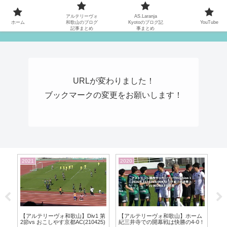
MATYの関西サッカーリーグ応援日記
アルテリーヴォ
AS.Laranja
ホーム
和歌山のブログ
Kyotoのブログ記
YouTube
記事まとめ
事まとめ
URLが変わりました！
ブックマークの変更をお願いします！
2021
2020
20
ン
【アルテリーヴォ和歌山】Div1 第
【アルテリーヴォ和歌山】ホーム
【
2節vs おこしやす京都AC(210425)
紀三井寺での開幕戦は快勝の4-0！
vs