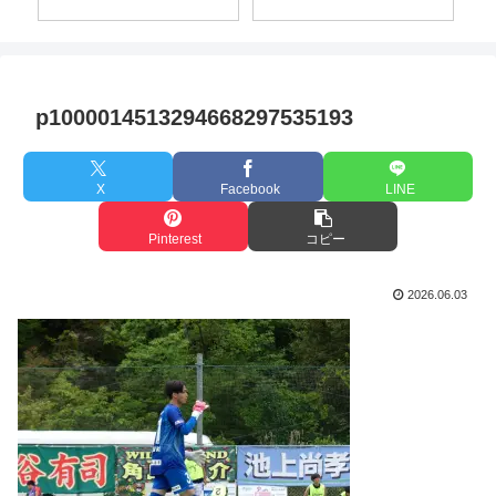
p1000014513294668297535193
X
Facebook
LINE
Pinterest
コピー
2026.06.03