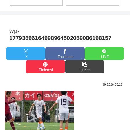
wp-
17793696164998964502069086198157
X
Facebook
LINE
Pinterest
コピー
2026.05.21