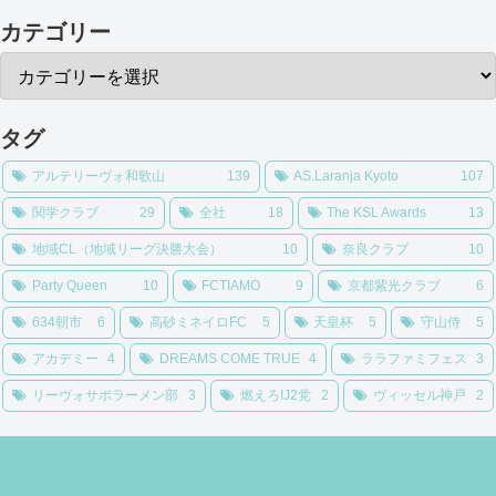
カテゴリー
タグ
アルテリーヴォ和歌山
139
AS.Laranja Kyoto
107
関学クラブ
29
全社
18
The KSL Awards
13
地域CL（地域リーグ決勝大会）
10
奈良クラブ
10
Party Queen
10
FCTIAMO
9
京都紫光クラブ
6
634朝市
6
高砂ミネイロFC
5
天皇杯
5
守山侍
5
アカデミー
4
DREAMS COME TRUE
4
ララファミフェス
3
リーヴォサポラーメン部
3
燃えろ!J2党
2
ヴィッセル神戸
2