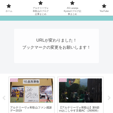
MATYの関西サッカーリーグ応援日記
アルテリーヴォ
AS.Laranja
ホーム
和歌山のブログ
Kyotoのブログ記
YouTube
記事まとめ
事まとめ
URLが変わりました！
ブックマークの変更をお願いします！
2019
2026
20
アルテリーヴォ和歌山ファン感謝
 第
【アルテリーヴォ和歌山】第6節
試
デー2019
5)
vsおこしやす京都AC（260606）
ク