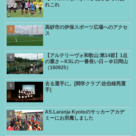
れこれ
高砂市の伊保スポーツ広場へのアクセ
ス
【アルテリーヴォ和歌山:第14節】1点
の重さ～KSLの一番長い日～＠日岡山
（160925）
去る選手に。[関学クラブ:佐伯雄亮選
手]
AS.Laranja Kyotoのサッカーアカデ
ミーにお邪魔しました