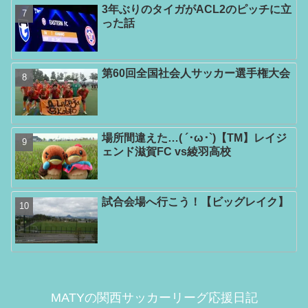
3年ぶりのタイガがACL2のピッチに立
った話
第60回全国社会人サッカー選手権大会
場所間違えた…( ´･ω･`)【TM】レイジ
ェンド滋賀FC vs綾羽高校
試合会場へ行こう！【ビッグレイク】
MATYの関西サッカーリーグ応援日記