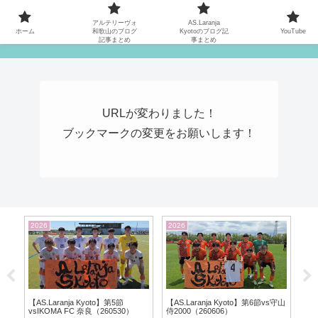
MATYの関西サッカーリーグ応援日記
アルテリーヴォ
AS.Laranja
ホーム
和歌山のブログ
Kyotoのブログ記
YouTube
記事まとめ
事まとめ
URLが変わりました！
ブックマークの変更をお願いします！
2026
2026
20
ン
【AS.Laranja Kyoto】第5節
【AS.Laranja Kyoto】第6節vs守山
【
vsIKOMA FC 奈良（260530）
侍2000（260606）
魂み