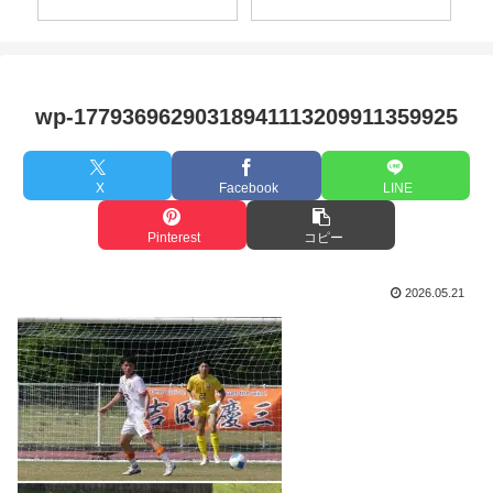
FC(
wp-17793696290318941113209911359925
X
Facebook
LINE
Pinterest
コピー
2026.05.21