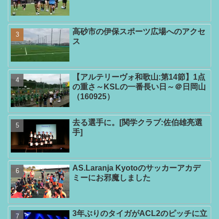
高砂市の伊保スポーツ広場へのアクセ
ス
【アルテリーヴォ和歌山:第14節】1点
の重さ～KSLの一番長い日～＠日岡山
（160925）
去る選手に。[関学クラブ:佐伯雄亮選
手]
AS.Laranja Kyotoのサッカーアカデ
ミーにお邪魔しました
3年ぶりのタイガがACL2のピッチに立