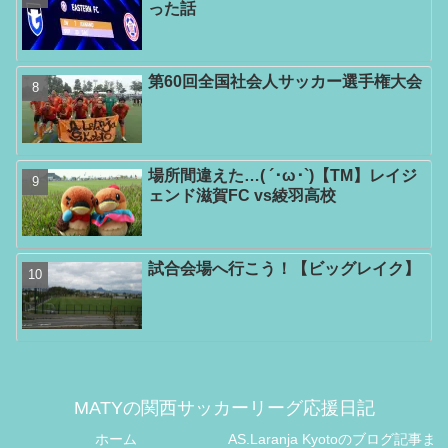
った話
第60回全国社会人サッカー選手権大会
場所間違えた…( ´･ω･`)【TM】レイジ
ェンド滋賀FC vs綾羽高校
試合会場へ行こう！【ビッグレイク】
MATYの関西サッカーリーグ応援日記
ホーム
AS.Laranja Kyotoのブログ記事ま