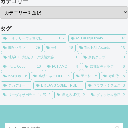
カテゴリー
タグ
アルテリーヴォ和歌山
139
AS.Laranja Kyoto
107
関学クラブ
29
全社
18
The KSL Awards
13
地域CL（地域リーグ決勝大会）
10
奈良クラブ
10
Party Queen
10
FCTIAMO
9
京都紫光クラブ
6
634朝市
6
高砂ミネイロFC
5
天皇杯
5
守山侍
5
アカデミー
4
DREAMS COME TRUE
4
ララファミフェス
3
リーヴォサポラーメン部
3
燃えろ!J2党
2
ヴィッセル神戸
2