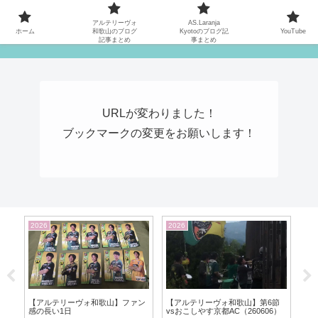
MATYの関西サッカーリーグ応援日記
アルテリーヴォ
AS.Laranja
ホーム
和歌山のブログ
Kyotoのブログ記
YouTube
記事まとめ
事まとめ
URLが変わりました！
ブックマークの変更をお願いします！
2026
2026
20
カッ
【アルテリーヴォ和歌山】ファン
【アルテリーヴォ和歌山】第6節
【ア
感の長い1日
vsおこしやす京都AC（260606）
2節