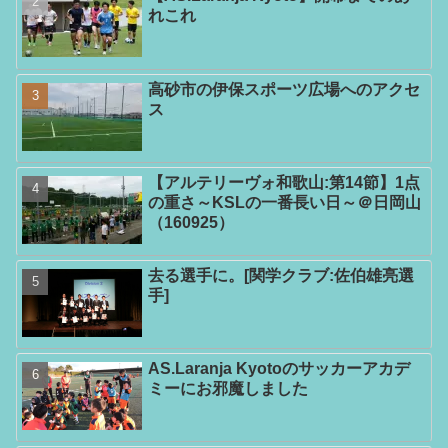
れこれ
高砂市の伊保スポーツ広場へのアクセ
ス
【アルテリーヴォ和歌山:第14節】1点
の重さ～KSLの一番長い日～＠日岡山
（160925）
去る選手に。[関学クラブ:佐伯雄亮選
手]
AS.Laranja Kyotoのサッカーアカデ
ミーにお邪魔しました