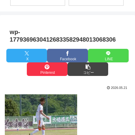
wp-
17793696304126833582948013068306
X
Facebook
LINE
Pinterest
コピー
2026.05.21