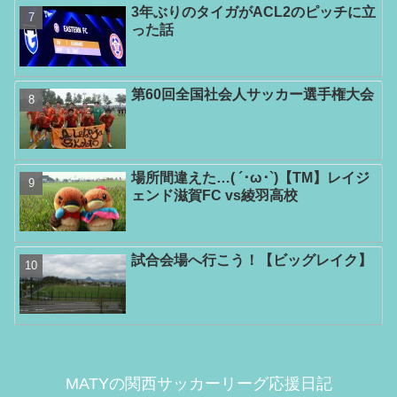
3年ぶりのタイガがACL2のピッチに立
った話
第60回全国社会人サッカー選手権大会
場所間違えた…( ´･ω･`)【TM】レイジ
ェンド滋賀FC vs綾羽高校
試合会場へ行こう！【ビッグレイク】
MATYの関西サッカーリーグ応援日記