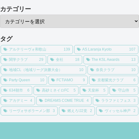
カテゴリー
タグ
アルテリーヴォ和歌山
139
AS.Laranja Kyoto
107
関学クラブ
29
全社
18
The KSL Awards
13
地域CL（地域リーグ決勝大会）
10
奈良クラブ
10
Party Queen
10
FCTIAMO
9
京都紫光クラブ
6
634朝市
6
高砂ミネイロFC
5
天皇杯
5
守山侍
5
アカデミー
4
DREAMS COME TRUE
4
ララファミフェス
3
リーヴォサポラーメン部
3
燃えろ!J2党
2
ヴィッセル神戸
2