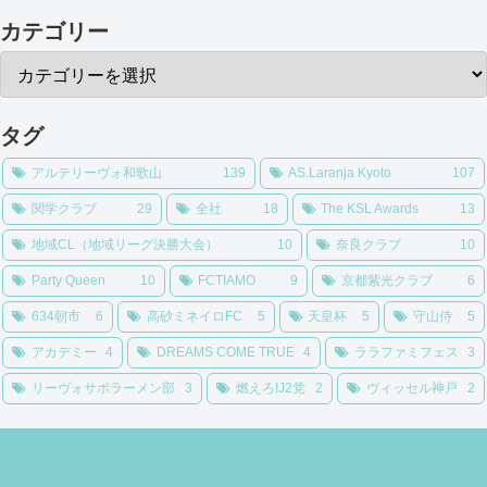
カテゴリー
タグ
アルテリーヴォ和歌山
139
AS.Laranja Kyoto
107
関学クラブ
29
全社
18
The KSL Awards
13
地域CL（地域リーグ決勝大会）
10
奈良クラブ
10
Party Queen
10
FCTIAMO
9
京都紫光クラブ
6
634朝市
6
高砂ミネイロFC
5
天皇杯
5
守山侍
5
アカデミー
4
DREAMS COME TRUE
4
ララファミフェス
3
リーヴォサポラーメン部
3
燃えろ!J2党
2
ヴィッセル神戸
2