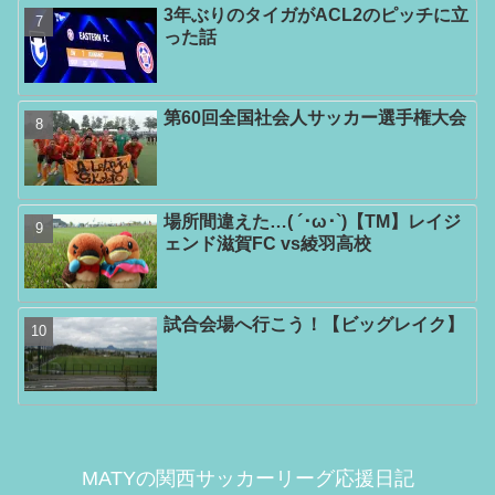
3年ぶりのタイガがACL2のピッチに立
った話
第60回全国社会人サッカー選手権大会
場所間違えた…( ´･ω･`)【TM】レイジ
ェンド滋賀FC vs綾羽高校
試合会場へ行こう！【ビッグレイク】
MATYの関西サッカーリーグ応援日記