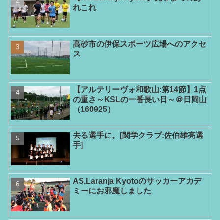
れこれ
高砂市の伊保スポーツ広場へのアクセ
ス
【アルテリーヴォ和歌山:第14節】1点
の重さ～KSLの一番長い日～＠日岡山
（160925）
去る選手に。[関学クラブ:佐伯雄亮選
手]
AS.Laranja Kyotoのサッカーアカデ
ミーにお邪魔しました