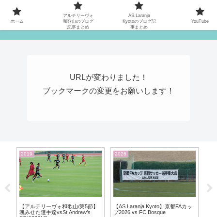
MATYの関西サッカーリーグ応援日記
アルテリーヴォ
AS.Laranja
ホーム
和歌山のブログ
Kyotoのブログ記
YouTube
記事まとめ
事まとめ
URLが変わりました！
ブックマークの変更をお願いします！
2019
2026
2019
アルテ
【アルテリーヴォ和歌山/第5節】
【AS.Laranja Kyoto】京都FAカッ
デー201
魂みせた選手達vsSt.Andrew’s
プ2026 vs FC Bosque