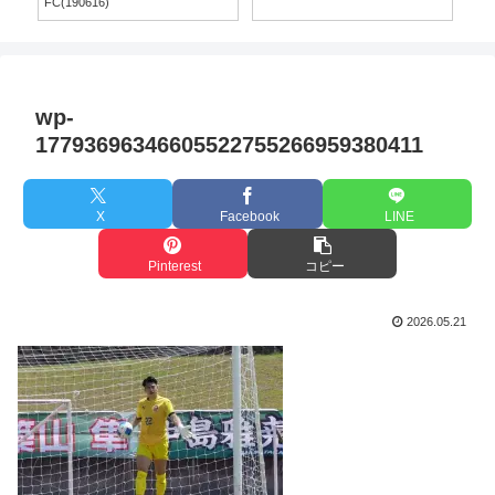
FC(190616)
wp-
17793696346605522755266959380411
X
Facebook
LINE
Pinterest
コピー
2026.05.21