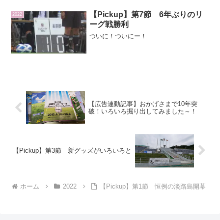
【Pickup】第7節 6年ぶりのリ
2022
ーグ戦勝利
ついに！ついにー！
【広告連動記事】おかげさまで10年突
破！いろいろ掘り出してみました～！
【Pickup】第3節 新グッズがいろいろと
ホーム
2022
【Pickup】第1節 恒例の淡路島開幕