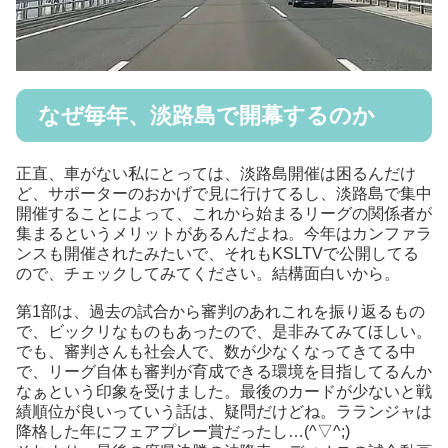
なぜ毎年、淡路島で開幕するのか
正直、車がない私にとっては、淡路島開催は困るんだけ
ど、サポーターのおかげで見に行けてるし、淡路島で集中
開催することによって、これから始まるリーグの関係者が
集まるというメリットがあるんだよね。今年はカンファラ
ンスも開催されたみたいで、それもKSLTVで公開してる
ので、チェックしてみてください。結構面白いから。
第1部は、過去の試合から審判のあれこれを振り返るもの
で、ビックリなものもあったので、是非みてみてほしい。
でも、審判さんも社会人で、数が少なくなってきてる中
で、リーグ自体も審判が育成できる環境を目指してるんか
なぁという印象を受けました。最後のカードが少ないと戦
績順位が良いっていう話は、疑問だけどね。ラランジャは
降格した年にフェアプレー賞だったし…(^▽^;)