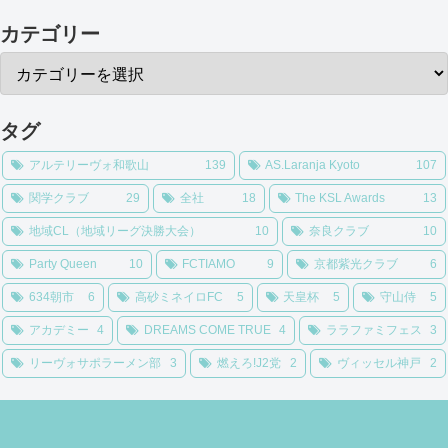
カテゴリー
タグ
アルテリーヴォ和歌山
139
AS.Laranja Kyoto
107
関学クラブ
29
全社
18
The KSL Awards
13
地域CL（地域リーグ決勝大会）
10
奈良クラブ
10
Party Queen
10
FCTIAMO
9
京都紫光クラブ
6
634朝市
6
高砂ミネイロFC
5
天皇杯
5
守山侍
5
アカデミー
4
DREAMS COME TRUE
4
ララファミフェス
3
リーヴォサポラーメン部
3
燃えろ!J2党
2
ヴィッセル神戸
2