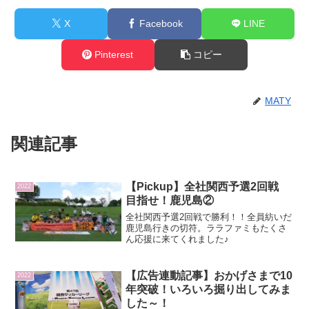
X
Facebook
LINE
Pinterest
コピー
MATY
関連記事
【Pickup】全社関西予選2回戦
2022
目指せ！鹿児島②
全社関西予選2回戦で勝利！！全員紡いだ
鹿児島行きの切符。ララファミもたくさ
ん応援に来てくれました♪
【広告連動記事】おかげさまで10
2022
年突破！いろいろ掘り出してみま
した～！