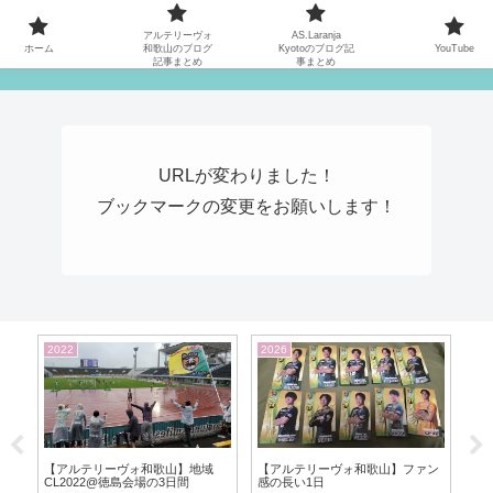
MATYの関西サッカーリーグ応援日記
アルテリーヴォ
AS.Laranja
ホーム
和歌山のブログ
Kyotoのブログ記
YouTube
記事まとめ
事まとめ
URLが変わりました！
ブックマークの変更をお願いします！
2021
2026
20
ン
【アルテリーヴォ和歌山】Div1 第
【AS.Laranja Kyoto】第1節
【A
2節vs おこしやす京都AC(210425)
vsCento Cuori
プ20