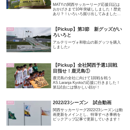
MATYの関西サッカーリーグ応援日記は
おかげさまで10年突破ししました！歴史
あり？！いろいろ掘り出してみました
～！
【Pickup】第3節 新グッズがい
2022
ろいろと
アルテリーヴォ和歌山の新グッツを購入
しました♪
【Pickup】全社関西予選1回戦
2022
目指せ！鹿児島①
鹿児島の全社に向けて1回戦を戦う
AS.Laranja Kyotoの応援に行きました！
第1試合には懐かしい顔が！
2022/23シーズン 試合動画
2022
関西サッカーリーグ2022/23シーズンは動
画更新をメインとし、特筆すべき事柄を
ピックアップ記事で更新していきます！