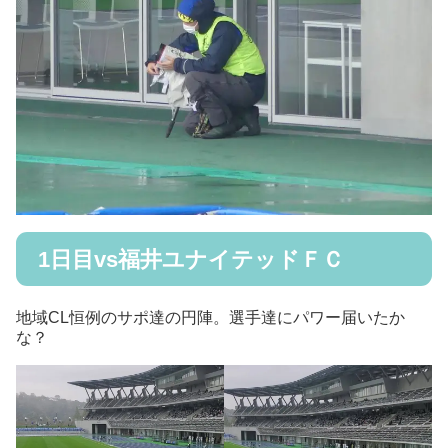
1日目vs
福井ユナイテッドＦＣ
地域CL恒例のサポ達の円陣。選手達にパワー届いたか
な？