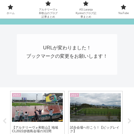
MATYの関西サッカーリーグ応援日記
アルテリーヴォ
AS.Laranja
ホーム
和歌山のブログ
Kyotoのブログ記
YouTube
記事まとめ
事まとめ
URLが変わりました！
ブックマークの変更をお願いします！
2019
2013
20
イ
【アルテリーヴォ和歌山/第5節】
【A
魂みせた選手達vsSt.Andrew’s
プ20