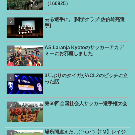
（160925）
去る選手に。[関学クラブ:佐伯雄亮選
手]
AS.Laranja Kyotoのサッカーアカデ
ミーにお邪魔しました
3年ぶりのタイガがACL2のピッチに立
った話
第60回全国社会人サッカー選手権大会
場所間違えた…( ´･ω･`)【TM】レイジ