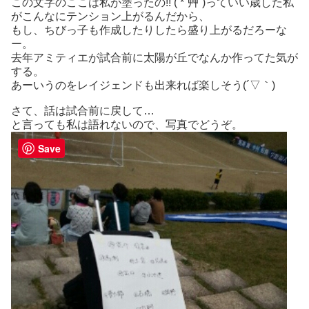
この文字のここは私が塗ったの!! ( *´艸`)っていい歳した私
がこんなにテンション上がるんだから、
もし、ちびっ子も作成したりしたら盛り上がるだろーな
ー。
去年アミティエが試合前に太陽が丘でなんか作ってた気が
する。
あーいうのをレイジェンドも出来れば楽しそう(´▽｀)
さて、話は試合前に戻して…
と言っても私は語れないので、写真でどうぞ。
Save