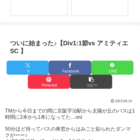
HARIMA（260412）
FC(
ついに始まった♪【Div1:1節vs アミティエ
SC 】
X
Facebook
LINE
Pinterest
コピー
2013.04.14
TMから今日までの間に京阪宇治駅から太陽が丘のバスは1
時間に2本から1本になってた…orz
50分ほど待ってバスの車窓からはみごと貼られたダンマ
クがーー♪