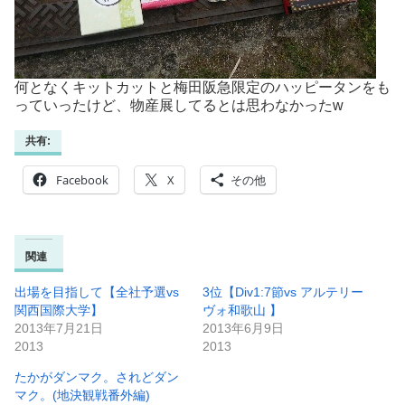
何となくキットカットと梅田阪急限定のハッピータンをも
っていったけど、物産展してるとは思わなかったw
共有:
Facebook
X
その他
関連
出場を目指して【全社予選vs
3位【Div1:7節vs アルテリー
関西国際大学】
ヴォ和歌山 】
2013年7月21日
2013年6月9日
2013
2013
たかがダンマク。されどダン
マク。(地決観戦番外編)