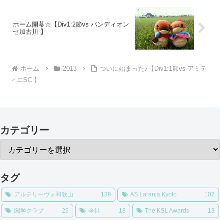
ホーム開幕☆【Div1:2節vs バンディオン
セ加古川 】
ホーム
2013
ついに始まった♪【Div1:1節vs アミテ
ィエSC 】
カテゴリー
タグ
アルテリーヴォ和歌山
139
AS.Laranja Kyoto
107
関学クラブ
29
全社
18
The KSL Awards
13