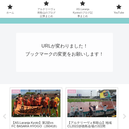
MATYの関西サッカーリーグ応援日記
アルテリーヴォ
AS.Laranja
ホーム
和歌山のブログ
Kyotoのブログ記
YouTube
記事まとめ
事まとめ
URLが変わりました！
ブックマークの変更をお願いします！
2026
2026
20
【AS.Laranja Kyoto】京都FAカッ
【AS.Laranja Kyoto】第1節
【
プ2026 vs FC Bosque
vsCento Cuori
魂み