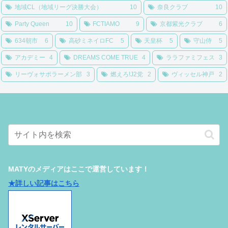
地域CL（地域リーグ決勝大会）
10
奈良クラブ
10
Party Queen
10
FCTIAMO
9
京都紫光クラブ
6
634朝市
6
高砂ミネイロFC
5
天皇杯
5
守山侍
5
アカデミー
4
DREAMS COME TRUE
4
ララファミフェス
3
リーヴォサポラーメン部
3
燃えろ!J2党
2
ヴィッセル神戸
2
MATYのメディアはここで運営しています！
★詳しい記事はこちら