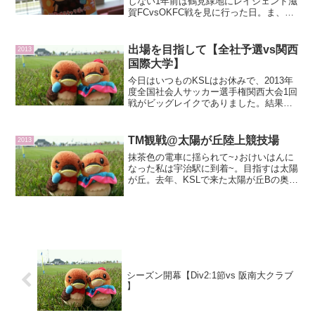
しない1年前は鶴見緑地にレイジェンド滋
賀FCvsOKFC戦を見に行った日。ま、そ
の日関学クラブはアスパだったからとい
うのがあるけど、当時同じDiv2のレイジ
ェンドの対戦相手ではない試合を見に行
出場を目指して【全社予選vs関西
2013
ったのが7月...
国際大学】
今日はいつものKSLはお休みで、2013年
度全国社会人サッカー選手権関西大会1回
戦がビッグレイクでありました。結果か
ら書くと 5-0（3-0、2-0）で勝ちました!!
(≧∇≦*)次の試合に勝てば長崎の大会に出
場できます。(私は長崎行かないけ...
TM観戦@太陽が丘陸上競技場
2013
抹茶色の電車に揺られて~♪おけいはんに
なった私は宇治駅に到着~。目指すは太陽
が丘。去年、KSLで来た太陽が丘Bの奥に
競技場があります。もう、練習中の選手
達が見えた時の嬉しさったら…(≧∇≦*)会
いたかった~(≧∇≦*)これにつきる。なん
せ、...
シーズン開幕【Div2:1節vs 阪南大クラブ
】