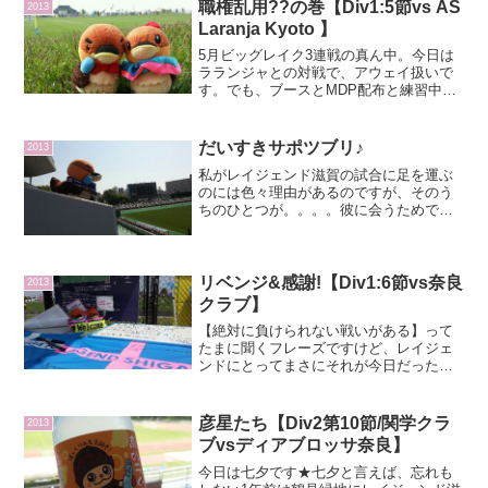
職権乱用??の巻【Div1:5節vs AS
2013
Laranja Kyoto 】
5月ビッグレイク3連戦の真ん中。今日は
ラランジャとの対戦で、アウェイ扱いで
す。でも、ブースとMDP配布と練習中の
BGMはあり、お天気もよかったので、サ
ッカー日和。いつもの時間に到着して
MDPの準備。これ、渡し方も色々考えて
だいすきサポツブリ♪
2013
るんです。今日は三...
私がレイジェンド滋賀の試合に足を運ぶ
のには色々理由があるのですが、そのう
ちのひとつが。。。。彼に会うためです
(≧ω≦。)↑その彼サポツブリ様( ´艸｀)巷で
は、びわ湖放送&藤井組制作の知ったかぶ
りカイツブリのあにツブリだと言われる
かもしれま...
リベンジ&感謝!【Div1:6節vs奈良
2013
クラブ】
【絶対に負けられない戦いがある】って
たまに聞くフレーズですけど、レイジェ
ンドにとってまさにそれが今日だったわ
けです!!第6節ホームで迎えるはあの奈良
クラブであります!!なんと、5節終了時点
で成績が全く同じ。ここは去年のKSLカ
彦星たち【Div2第10節/関学クラ
2013
ップの雪辱をは...
ブvsディアブロッサ奈良】
今日は七夕です★七夕と言えば、忘れも