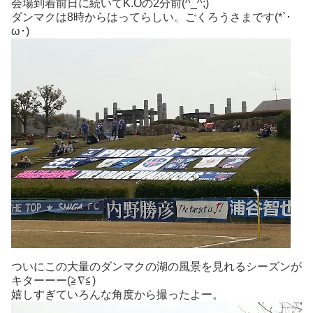
会場到着前日に続いてK.Oの2分前(^_^;)
ダンマクは8時からはってらしい。ごくろうさまです(*`･
ω･)ゞ
ついにこの大量のダンマクの湖の風景を見れるシーズンが
キターーー(≧∇≦)
嬉しすぎていろんな角度から撮ったよー。