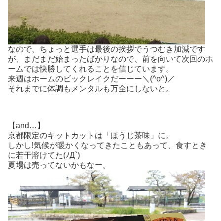
なので、ちょっと選手は最後の挨拶でうつむき加減です
が、まだまだ始まったばかりなので、前を向いて次回のホ
ームでは快勝してくれることを信じています。
来週はホームのビックレイクだーーー＼(^o^)／
それまでに体調もメンタルも万全にしないと。
【and…】
京都限定のキットカットは「ほうじ茶味」に。
しかし!気候が暖かくなってきたこともあって、食すとき
に若干溶けてた(ﾉД`)
夏場は売ってないかもなー。