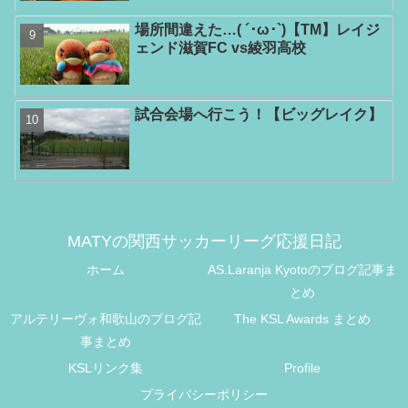
場所間違えた…( ´･ω･`)【TM】レイジ
ェンド滋賀FC vs綾羽高校
試合会場へ行こう！【ビッグレイク】
MATYの関西サッカーリーグ応援日記
ホーム
AS.Laranja Kyotoのブログ記事ま
とめ
アルテリーヴォ和歌山のブログ記
The KSL Awards まとめ
事まとめ
KSLリンク集
Profile
プライバシーポリシー