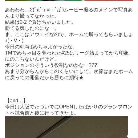
あわわわ…Σ(ﾟдﾟ；≡；ﾟдﾟ)ムービー撮るのメインで写真あ
んまり撮ってなかった。
結果は0-2で負けちゃいました。
勝てる気したのになー。
ま、ここはアウェイなので、ホームで勝ってもらいましょ
♪(・∀・)
今日の#14はめちゃよかったな。
TMでめちゃ目を奪われた#25はリーグ始まってから印象
にのこらないんだけど、
ポジションのそういう役割なのかなー???
あまり分からんからこのくらいにして、次節はまたホーム
に戻っての開催だから勝ちに期待★
【and…】
今日は大阪でたついでにOPENしたばかりのグランフロン
トへ試合前と後に行ってきたよ。