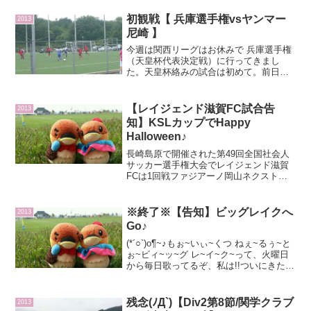
初観戦【 兵庫選手権vsヤンマー
2013
尼崎 】
今週は関西リーグはお休みで 兵庫選手権
（天皇杯代表決定戦）に行ってきまし
た。天皇杯絡みの試合は初めて。前日の
雨とは打って変わって快晴★今日も明石
海峡大橋は綺麗でした!!んでもって、今日
は地図も見ず迷わずに来たぜ!!↑春は桜並
【レイジェンド滋賀FC試合告
2013
木で屋台とか出る...
知】KSLカップでHappy
Halloween♪
長崎島原で開催された第49回全国社会人
サッカー選手権大会でレイジェンド滋賀
FCは1回戦ファジアーノ岡山ネクストに2-
1で勝利し、2回戦のグルージャ盛岡に挑
みましたが、結果はおよびませんでし
た。でも、この盛岡のチームは超!超!超!
※終了※【告知】ビッグレイクへ
2013
強いチームだ...
Go♪
(*´○`)o¶~♪もぉ~いぃ~くつ ねぇ~るぅ~と
ぉ~ビィ~ッ~グ レ~イ~ク~って、火曜日
から毎日歌ってるぞ、私は!!ついにきた!
やっときた!レイジェンドのホーム戦@ビ
ッグレイクC...orz↑観覧スペースが狭いの
が残念…芝生なので敷物...
残念(ﾉД`)【Div2第8節/関学クラブ
2013