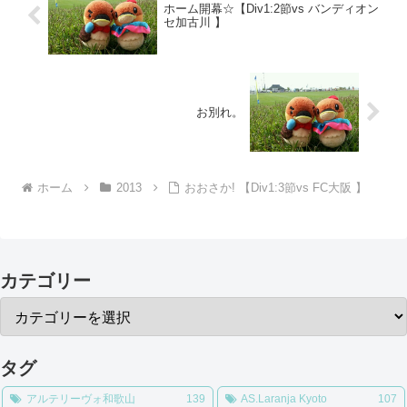
ホーム開幕☆【Div1:2節vs バンディオン
セ加古川 】
お別れ。
ホーム
2013
おおさか! 【Div1:3節vs FC大阪 】
カテゴリー
タグ
アルテリーヴォ和歌山
139
AS.Laranja Kyoto
107