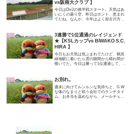
vs阪南大クラブ 】
今日はDiv2の後半戦スタート。天気はあ
いにくの曇り空。昨日はホント、恵まれ
てたね。なんか、今年はよく加古川方面
のJR乗っている気がする。予定より早く
家を出たので、各駅停車で宝殿を目指
す。その間は前日のレイジェンドの試合
3連勝で1位通過のレイジェンド
2013
のブログを書いてたか...
★【KSLカップvs BIWAKO S.C.
HIRA 】
今日もお天気は危ぶまれてたけど、鶴見
緑地駅に着いたら雲の隙間から晴れ間が
覗いてた。今日は勝って1位通過して、
JGreen堺に行きたいという私の願いを見
事に叶えてくれた試合でした♪2013関西サ
ッカーリーグカップ予選リーググループA
お別れ。
2013
第3戦vs...
週末に向けてルンルンな気持ちと、G.W
な体のなまりと戦う会社でのランチタイ
ム。お弁当を温めながら、メールチェッ
クしてると…『退団選手（福島涼太選
手、石倉淳選手）のお知らせ』 の文字が
飛び込んでくる…あわててHPのコメント
を読みに行く↓↓レイ...