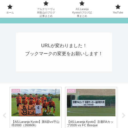
MATYの関西サッカーリーグ応援日記
アルテリーヴォ
AS.Laranja
ホーム
和歌山のブログ
Kyotoのブログ記
YouTube
記事まとめ
事まとめ
URLが変わりました！
ブックマークの変更をお願いします！
2026
2017
to】第6節vs守山
【AS.Laranja Kyoto】京都FAカッ
試合会場へ行こう！【ビッグレ
プ2026 vs FC Bosque
ク】