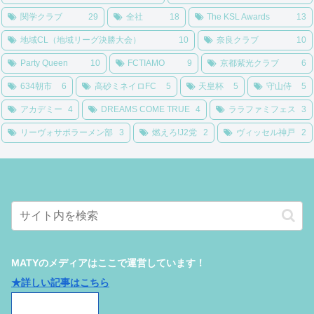
関学クラブ
29
全社
18
The KSL Awards
13
地域CL（地域リーグ決勝大会）
10
奈良クラブ
10
Party Queen
10
FCTIAMO
9
京都紫光クラブ
6
634朝市
6
高砂ミネイロFC
5
天皇杯
5
守山侍
5
アカデミー
4
DREAMS COME TRUE
4
ララファミフェス
3
リーヴォサポラーメン部
3
燃えろ!J2党
2
ヴィッセル神戸
2
MATYのメディアはここで運営しています！
★詳しい記事はこちら