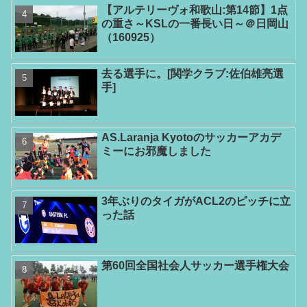
【アルテリーヴォ和歌山:第14節】1点
の重さ～KSLの一番長い日～＠日岡山
（160925）
去る選手に。[関学クラブ:佐伯雄亮選
手]
AS.Laranja Kyotoのサッカーアカデ
ミーにお邪魔しました
3年ぶりのタイガがACL2のピッチに立
った話
第60回全国社会人サッカー選手権大会