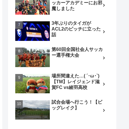
ッカーアカデミーにお邪
魔しました
3年ぶりのタイガが
ACL2のピッチに立った
話
第60回全国社会人サッカ
ー選手権大会
場所間違えた…( ´･ω･`)
【TM】レイジェンド滋
賀FC vs綾羽高校
試合会場へ行こう！【ビ
ッグレイク】