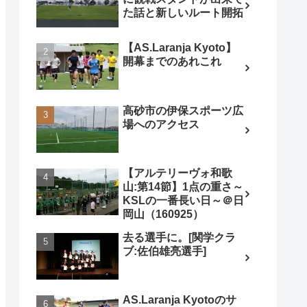
た話と新しいルート開拓
【AS.Laranja Kyoto】
開幕までのあれこれ
高砂市の伊保スポーツ広
場へのアクセス
【アルテリーヴォ和歌
山:第14節】1点の重さ～
KSLの一番長い日～＠日
岡山（160925）
去る選手に。[関学クラ
ブ:佐伯雄亮選手]
AS.Laranja Kyotoのサ