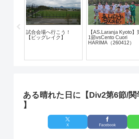
Kyoto】第
【アルテリーヴォ和歌
【アルテリーヴォ和歌
ri
山】ホーム紀三井寺で
山】ファン感の長い1
412）
の開幕戦は快勝の4-0！
ある晴れた日に【Div2第6節/関学
】
X
Facebook