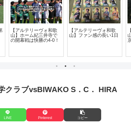
【アルテリーヴォ和歌
【アルテリーヴォ和歌
【
日
山】第6節vsおこしやす
山】Div1 第2節vs おこ
京都AC（260606）
しやす京都AC(210425)
2
クラブvsBIWAKO S．C． HIRA
LINE
Pinterest
コピー