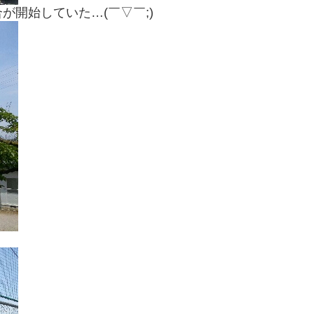
開始していた…(￣▽￣;)