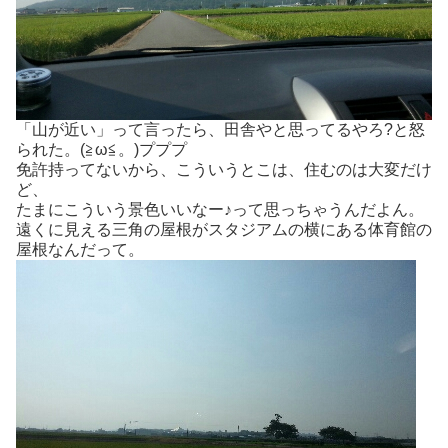
「山が近い」って言ったら、田舎やと思ってるやろ?と怒
られた。(≧ω≦。)プププ
免許持ってないから、こういうとこは、住むのは大変だけ
ど、
たまにこういう景色いいなー♪って思っちゃうんだよん。
遠くに見える三角の屋根がスタジアムの横にある体育館の
屋根なんだって。