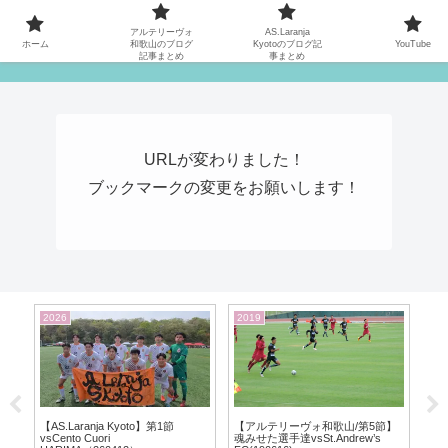
MATYの関西サッカーリーグ応援日記
アルテリーヴォ
AS.Laranja
ホーム
和歌山のブログ
Kyotoのブログ記
YouTube
記事まとめ
事まとめ
URLが変わりました！
ブックマークの変更をお願いします！
2022
2026
20
】
【アルテリーヴォ和歌山】地域
【AS.Laranja Kyoto】第2節vs
【
CL2022@徳島会場の3日間
FC BASARA HYOGO（260418）
vs