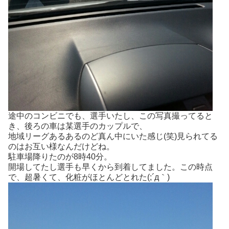
途中のコンビニでも、選手いたし、この写真撮ってると
き、後ろの車は某選手のカップルで、
地域リーグあるあるのど真ん中にいた感じ(笑)見られてる
のはお互い様なんだけどね。
駐車場降りたのが8時40分。
開場してたし選手も早くから到着してました。この時点
で、超暑くて、化粧がほとんどとれた(;´д｀)