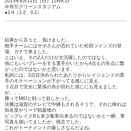
2013年8月11日（日）11時K.O
＠布引グリーンスタジアム
●1-4（1-2、0-2）
結果から言うと、負けました。
相手チームにはサポさんが恐れていた松田ツインズの登
場、ガチで来ました。
とはいえ、その2人だけが大活躍したのではなく、
他にもいいプレーをする選手がいたから4点もの失点に繋
がったのではないかと思います。
私的には、2点目決められたあたりからレイジェンドの選
手のモチベーションが下がってる感じに見え、
３点目で完全に緊張の糸が切れた感じにも見えました
が。。。
勝ってMIOと戦って欲しかった。
決勝は滋賀のテレビで中継もされるそうで、それに映れば
知名度やリーグ戦最後の
ビッグレイクBも多少集客出来るのではないかと一瞬、青
写真を描いてましたが、残念でした。
これがトーナメントの厳しさなんだよね。