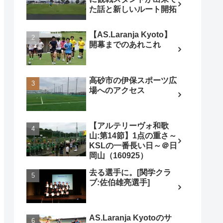
た話と新しいルート開拓
【AS.Laranja Kyoto】
開幕までのあれこれ
高砂市の伊保スポーツ広
場へのアクセス
【アルテリーヴォ和歌
山:第14節】1点の重さ～
KSLの一番長い日～＠日
岡山（160925）
去る選手に。[関学クラ
ブ:佐伯雄亮選手]
AS.Laranja Kyotoのサ