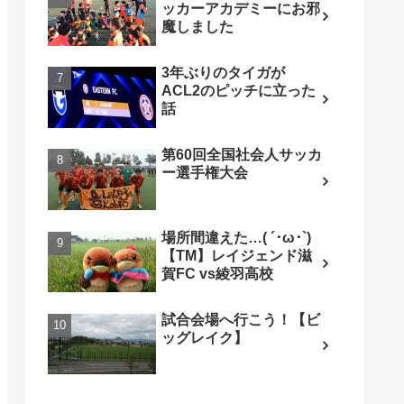
ッカーアカデミーにお邪
魔しました
3年ぶりのタイガが
ACL2のピッチに立った
話
第60回全国社会人サッカ
ー選手権大会
場所間違えた…( ´･ω･`)
【TM】レイジェンド滋
賀FC vs綾羽高校
試合会場へ行こう！【ビ
ッグレイク】