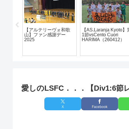
ォ和歌
【アルテリーヴォ和歌
【AS.Laranja Kyoto
長い1日
山】ファン感謝デー
1節vsCento Cuori
2025
HARIMA（260412）
愛しのLSFC．．．【Div1:6
X
Facebook