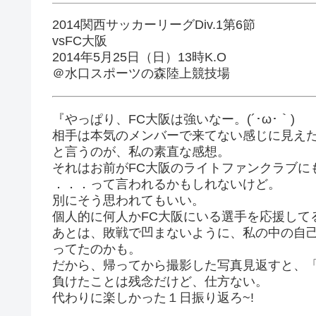
2014関西サッカーリーグDiv.1第6節
vsFC大阪
2014年5月25日（日）13時K.O
＠水口スポーツの森陸上競技場
『やっぱり、FC大阪は強いなー。(´･ω･｀)
相手は本気のメンバーで来てない感じに見えたし
と言うのが、私の素直な感想。
それはお前がFC大阪のライトファンクラブにも
．．．って言われるかもしれないけど。
別にそう思われてもいい。
個人的に何人かFC大阪にいる選手を応援して
あとは、敗戦で凹まないように、私の中の自
ってたのかも。
だから、帰ってから撮影した写真見返すと、「
負けたことは残念だけど、仕方ない。
代わりに楽しかった１日振り返ろ~!