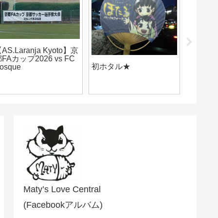
AS.Laranja Kyoto】京
【アル
FAカップ2026 vs FC
山】ホ
初ホタル★
osque
の開幕戦
Maty’s Love Central
(Facebookアルバム)