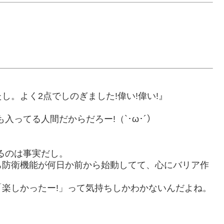
。よく2点でしのぎました!偉い!偉い!』
入ってる人間だからだろー!（`･ω･´）
るのは事実だし。
己防衛機能が何日か前から始動してて、心にバリア作
楽しかったー!」って気持ちしかわかないんだよね。