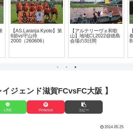
】第
【AS.Laranja Kyoto】第
【アルテリーヴォ和歌
【
6節vs守山侍
山】地域CL2022@徳島
都
2000（260606）
会場の3日間
B
節レイジェンド滋賀FCvsFC大阪 】
LINE
Pinterest
コピー
2014.05.25