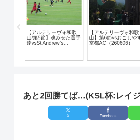
う！
【アルテリーヴォ和歌
【アルテリーヴォ和歌
】
山/第5節】魂みせた選手
山】第6節vsおこしや
達vsSt.Andrew’s
京都AC（260606）
FC(190616)
あと2回勝てば…(KSL杯:レイジェンド
X
Facebook