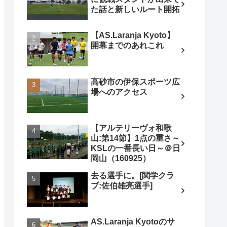
た話と新しいルート開拓
【AS.Laranja Kyoto】
開幕までのあれこれ
高砂市の伊保スポーツ広
場へのアクセス
【アルテリーヴォ和歌
山:第14節】1点の重さ～
KSLの一番長い日～＠日
岡山（160925）
去る選手に。[関学クラ
ブ:佐伯雄亮選手]
AS.Laranja Kyotoのサ