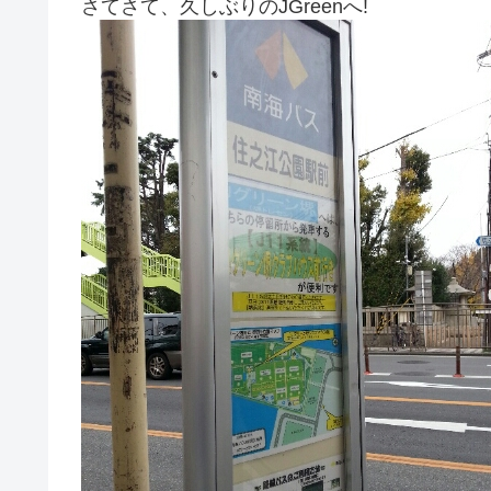
さてさて、久しぶりのJGreenへ!