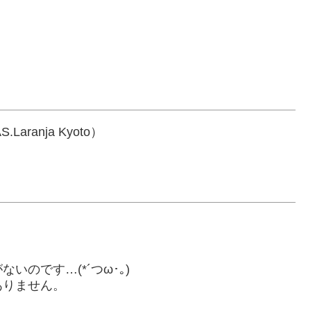
ranja Kyoto）
のです…(*´つω･｡)
ありません。