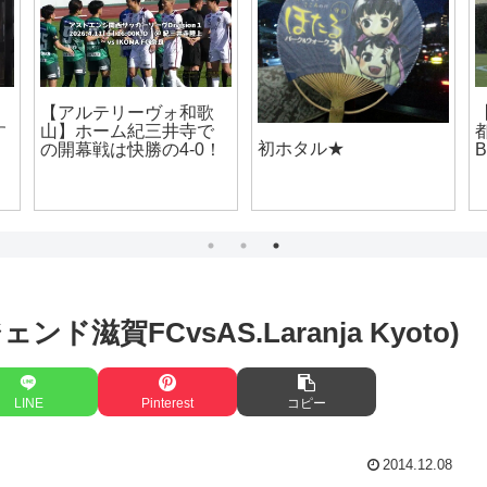
【アルテリーヴォ和歌
【
す
山】ホーム紀三井寺で
都
初ホタル★
の開幕戦は快勝の4-0！
B
滋賀FCvsAS.Laranja Kyoto)
LINE
Pinterest
コピー
2014.12.08