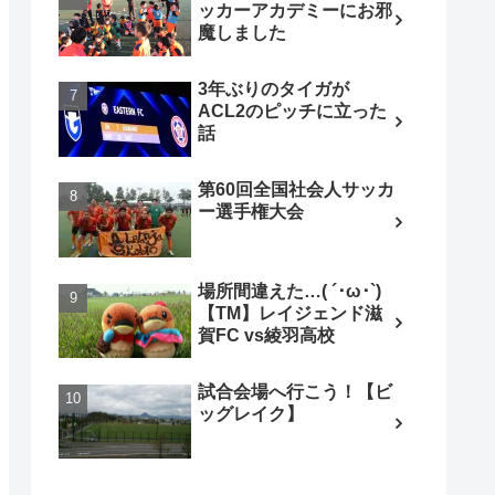
ッカーアカデミーにお邪
魔しました
3年ぶりのタイガが
ACL2のピッチに立った
話
第60回全国社会人サッカ
ー選手権大会
場所間違えた…( ´･ω･`)
【TM】レイジェンド滋
賀FC vs綾羽高校
試合会場へ行こう！【ビ
ッグレイク】