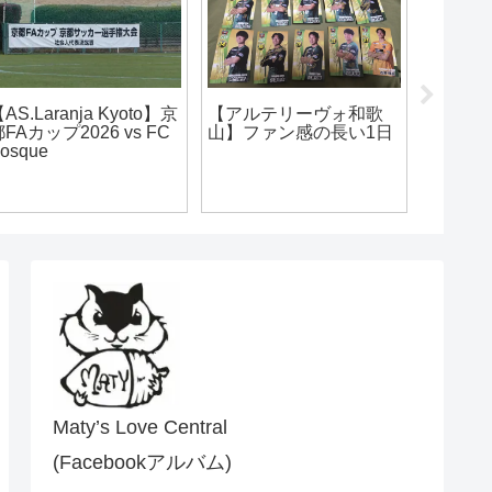
AS.Laranja Kyoto】京
【アルテリーヴォ和歌
【AS.La
FAカップ2026 vs FC
山】ファン感の長い1日
1節vsCen
osque
HARIM
Maty’s Love Central
(Facebookアルバム)