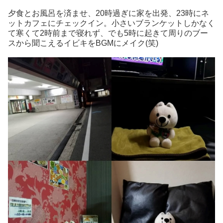
夕食とお風呂を済ませ、20時過ぎに家を出発、23時にネ
ットカフェにチェックイン。小さいブランケットしかなく
て寒くて2時前まで寝れず、でも5時に起きて周りのブー
スから聞こえるイビキをBGMにメイク(笑)