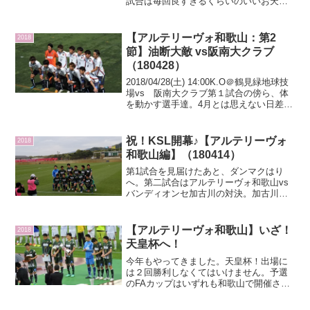
試合は毎回良すぎるくらいのいいお天
気。（屋根がないから日焼け必至…）関
西サッカーリーグDIV1第６節を迎える週
末。土曜日はAS.Laranja Kyotoの応援に
【アルテリーヴォ和歌山：第2
2018
きまし...
節】油断大敵 vs阪南大クラブ
（180428）
2018/04/28(土) 14:00K.O＠鶴見緑地球技
場vs 阪南大クラブ第１試合の傍ら、体
を動かす選手達。4月とは思えない日差し
で真夏の様(;´Д｀)第一試合終了後、ダン
マク設置完了！＜Sponsered Link＞
(adsbygoo...
祝！KSL開幕♪【アルテリーヴォ
2018
和歌山編】（180414）
第1試合を見届けたあと、ダンマクはり
へ。第二試合はアルテリーヴォ和歌山vs
バンディオンセ加古川の対決。加古川は
地元メディアのカメラも入ってて、気合
を感じます。ダンマクはすでに新加入の
選手の分も出来上がってます！＜
【アルテリーヴォ和歌山】いざ！
2018
Sponsered Link...
天皇杯へ！
今年もやってきました。天皇杯！出場に
は２回勝利しなくてはいけません。予選
のFAカップはいずれも和歌山で開催され
ました。＜Sponsered Link＞
(adsbygoogle = window.adsbygoogle ||