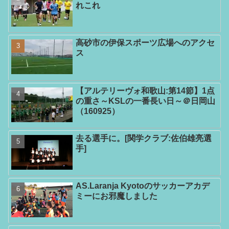
れこれ
高砂市の伊保スポーツ広場へのアクセ
ス
【アルテリーヴォ和歌山:第14節】1点
の重さ～KSLの一番長い日～＠日岡山
（160925）
去る選手に。[関学クラブ:佐伯雄亮選
手]
AS.Laranja Kyotoのサッカーアカデ
ミーにお邪魔しました