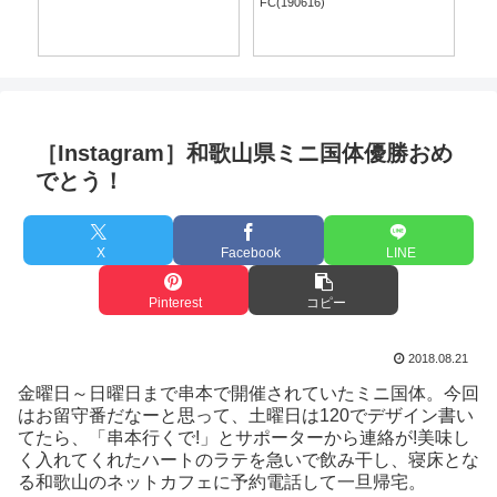
FC(190616)
［Instagram］和歌山県ミニ国体優勝おめ
でとう！
X
Facebook
LINE
Pinterest
コピー
2018.08.21
金曜日～日曜日まで串本で開催されていたミニ国体。今回
はお留守番だなーと思って、土曜日は120でデザイン書い
てたら、「串本行くで!」とサポーターから連絡が!美味し
く入れてくれたハートのラテを急いで飲み干し、寝床とな
る和歌山のネットカフェに予約電話して一旦帰宅。