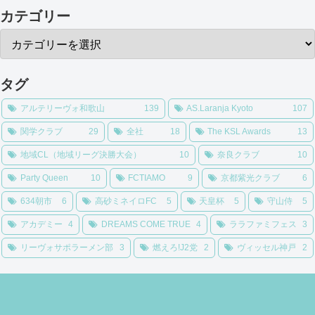
カテゴリー
タグ
アルテリーヴォ和歌山
139
AS.Laranja Kyoto
107
関学クラブ
29
全社
18
The KSL Awards
13
地域CL（地域リーグ決勝大会）
10
奈良クラブ
10
Party Queen
10
FCTIAMO
9
京都紫光クラブ
6
634朝市
6
高砂ミネイロFC
5
天皇杯
5
守山侍
5
アカデミー
4
DREAMS COME TRUE
4
ララファミフェス
3
リーヴォサポラーメン部
3
燃えろ!J2党
2
ヴィッセル神戸
2