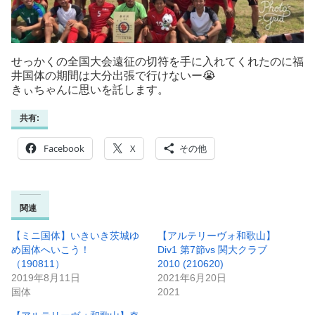
せっかくの全国大会遠征の切符を手に入れてくれたのに福
井国体の期間は大分出張で行けないー😭
きぃちゃんに思いを託します。
共有:
Facebook
X
その他
関連
【ミニ国体】いきいき茨城ゆ
【アルテリーヴォ和歌山】
め国体へいこう！
Div1 第7節vs 関大クラブ
（190811）
2010 (210620)
2019年8月11日
2021年6月20日
国体
2021