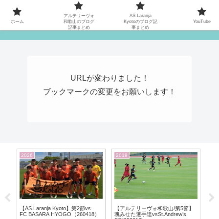
MATYの関西サッカーリーグ応援日記
アルテリーヴォ
AS.Laranja
ホーム
和歌山のブログ
Kyotoのブログ記
YouTube
記事まとめ
事まとめ
URLが変わりました！
ブックマークの変更をお願いします！
2026
2019
20
イ
【AS.Laranja Kyoto】第2節vs
【アルテリーヴォ和歌山/第5節】
【
FC BASARA HYOGO（260418）
魂みせた選手達vsSt.Andrew’s
感謝