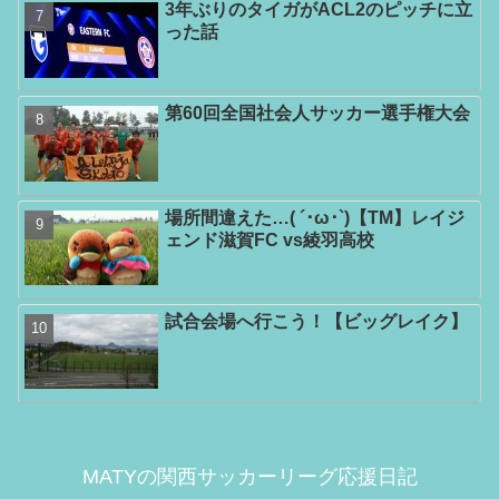
3年ぶりのタイガがACL2のピッチに立
った話
第60回全国社会人サッカー選手権大会
場所間違えた…( ´･ω･`)【TM】レイジ
ェンド滋賀FC vs綾羽高校
試合会場へ行こう！【ビッグレイク】
MATYの関西サッカーリーグ応援日記