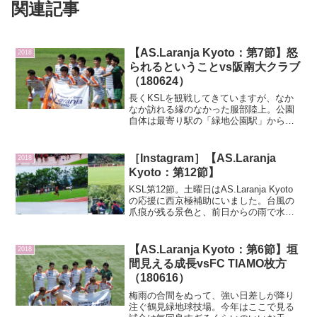
関連記事
【AS.Laranja Kyoto：第7節】怒
2018
られるということvs阪南大クラブ
（180624）
長くKSLを観戦してきていますが、なか
なか訪れる縁のなかった服部陸上。公園
自体は最寄り駅の「緑地公園駅」からス
グですが、陸上競技場までが結構歩く。
というか、初めて訪れた広い公園なの
で、道に迷ってようやく到着…。（川も
［Instagram］【AS.Laranja
2018
あってバーベキューエリア...
Kyoto：第12節】
KSL第12節。土曜日はAS.Laranja Kyoto
の応援に西京極補助にいました。台風の
爪痕が残る景色と、前日からの雨で水を
多く含んだピッチ。前半は0-0で頑張って
ました。しかし、後半に相手に2点ゴール
を決められてしまいました。首位を走...
【AS.Laranja Kyoto：第6節】垣
2018
間見える成長vsFC TIAMO枚方
（180616）
梅雨の合間をぬって、強い日差しが降り
注ぐ鶴見緑地球技場。今年はここで見る