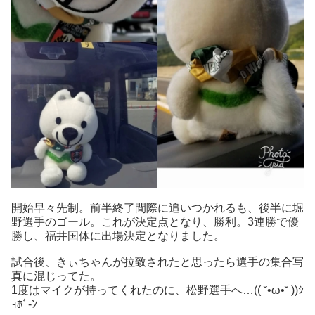
開始早々先制。前半終了間際に追いつかれるも、後半に堀
野選手のゴール。これが決定点となり、勝利。3連勝で優
勝し、福井国体に出場決定となりました。
試合後、きぃちゃんが拉致されたと思ったら選手の集合写
真に混じってた。
1度はマイクが持ってくれたのに、松野選手へ…(( ˘•ω•˘ ))ｼ
ｮﾎﾞ-ﾝ