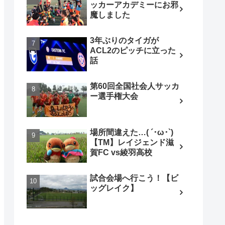
ッカーアカデミーにお邪
魔しました
3年ぶりのタイガが
ACL2のピッチに立った
話
第60回全国社会人サッカ
ー選手権大会
場所間違えた…( ´･ω･`)
【TM】レイジェンド滋
賀FC vs綾羽高校
試合会場へ行こう！【ビ
ッグレイク】