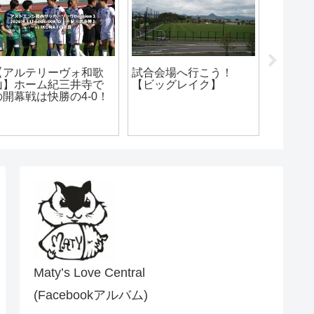
【アルテリーヴォ和歌
試合会場へ行こう！
【アル
山】ホーム紀三井寺で
【ビッグレイク】
山】フ
の開幕戦は快勝の4-0！
Maty’s Love Central
(Facebookアルバム)