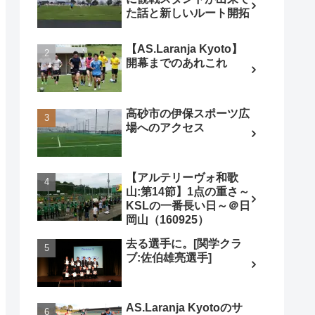
た話と新しいルート開拓
【AS.Laranja Kyoto】
開幕までのあれこれ
高砂市の伊保スポーツ広
場へのアクセス
【アルテリーヴォ和歌
山:第14節】1点の重さ～
KSLの一番長い日～＠日
岡山（160925）
去る選手に。[関学クラ
ブ:佐伯雄亮選手]
AS.Laranja Kyotoのサ