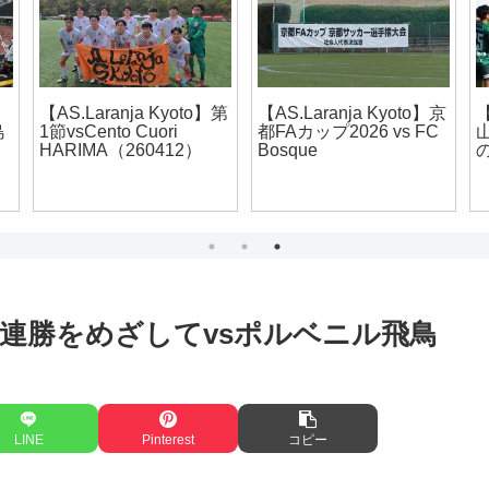
【AS.Laranja Kyoto】第
【AS.Laranja Kyoto】京
島
1節vsCento Cuori
都FAカップ2026 vs FC
HARIMA（260412）
Bosque
第5節】5連勝をめざしてvsポルベニル飛鳥
LINE
Pinterest
コピー