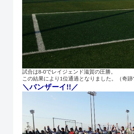
試合は8-0でレイジェンド滋賀の圧勝。
この結果により1位通過となりました。（奇跡?
＼バンザーイ!!／