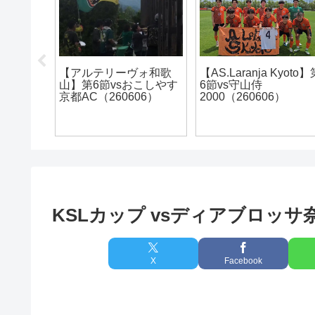
Kyoto】第
【アルテリーヴォ和歌
【アルテリーヴォ和歌
山】地域CL2022@徳島
山】ファン感謝デー
）
会場の3日間
2025
KSLカップ vsディアブロッサ
X
Facebook