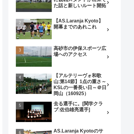
た話と新しいルート開拓
【AS.Laranja Kyoto】
開幕までのあれこれ
高砂市の伊保スポーツ広
場へのアクセス
【アルテリーヴォ和歌
山:第14節】1点の重さ～
KSLの一番長い日～＠日
岡山（160925）
去る選手に。[関学クラ
ブ:佐伯雄亮選手]
AS.Laranja Kyotoのサ