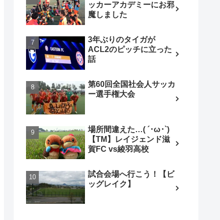
ッカーアカデミーにお邪
魔しました
3年ぶりのタイガが
ACL2のピッチに立った
話
第60回全国社会人サッカ
ー選手権大会
場所間違えた…( ´･ω･`)
【TM】レイジェンド滋
賀FC vs綾羽高校
試合会場へ行こう！【ビ
ッグレイク】