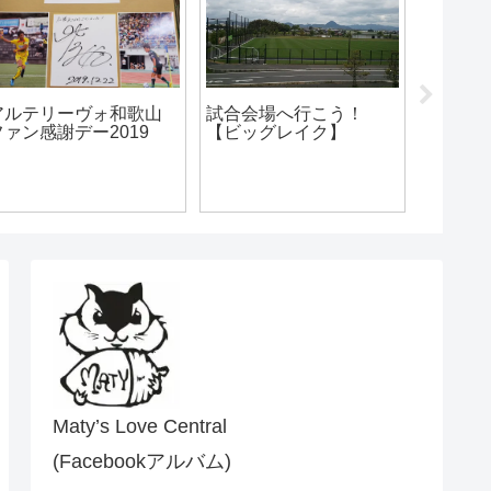
【アルテリーヴォ和歌
【アルテリーヴォ和歌
【AS.La
山】ホーム紀三井寺で
山】ファン感の長い1日
1節vsCen
の開幕戦は快勝の4-0！
HARIM
Maty’s Love Central
(Facebookアルバム)