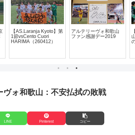
【アルテリーヴォ和歌
【アルテリーヴォ和歌
山/第5節】魂みせた選手
山】第6節vsおこしやす
山
達vsSt.Andrew’s
京都AC（260606）
し
FC(190616)
リーヴォ和歌山：不安払拭の敗戦
LINE
Pinterest
コピー