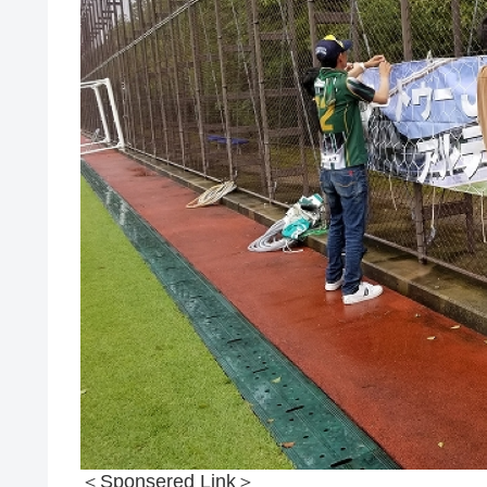
＜Sponsered Link＞