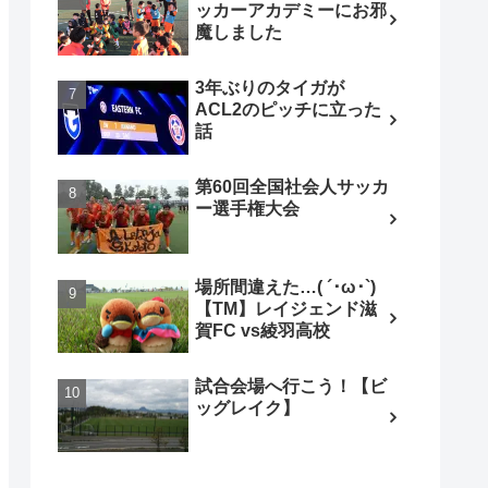
ッカーアカデミーにお邪
魔しました
3年ぶりのタイガが
ACL2のピッチに立った
話
第60回全国社会人サッカ
ー選手権大会
場所間違えた…( ´･ω･`)
【TM】レイジェンド滋
賀FC vs綾羽高校
試合会場へ行こう！【ビ
ッグレイク】