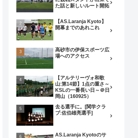
た話と新しいルート開拓
【AS.Laranja Kyoto】
開幕までのあれこれ
高砂市の伊保スポーツ広
場へのアクセス
【アルテリーヴォ和歌
山:第14節】1点の重さ～
KSLの一番長い日～＠日
岡山（160925）
去る選手に。[関学クラ
ブ:佐伯雄亮選手]
AS.Laranja Kyotoのサ