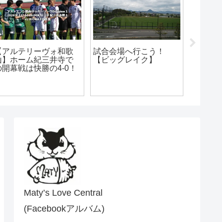
【アルテリーヴォ和歌
【アルテリーヴォ和歌
】Div1 第2節vs おこ
山】地域CL2022@徳島
初ホタ
やす京都AC(210425)
会場の3日間
Maty’s Love Central
(Facebookアルバム)