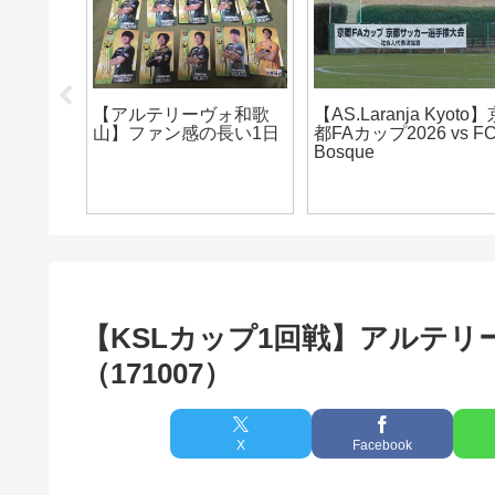
う！
【AS.Laranja Kyoto】第
【アルテリーヴォ和歌
】
6節vs守山侍
山】ファン感謝デー
2000（260606）
2025
【KSLカップ1回戦】アルテ
（171007）
X
Facebook