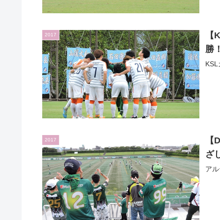
【K
2017
勝！
KS
【
2017
ざし
アル