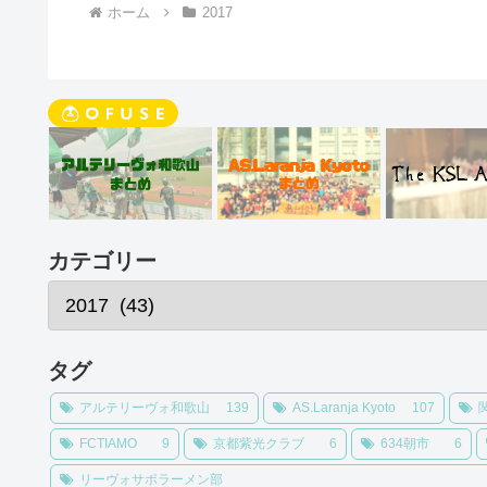
ホーム
2017
カテゴリー
タグ
アルテリーヴォ和歌山
139
AS.Laranja Kyoto
107
FCTIAMO
9
京都紫光クラブ
6
634朝市
6
リーヴォサポラーメン部