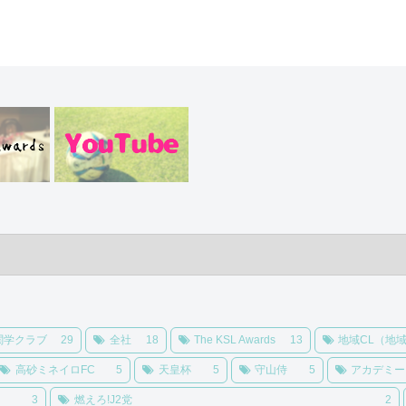
関学クラブ
29
全社
18
The KSL Awards
13
地域CL（地
高砂ミネイロFC
5
天皇杯
5
守山侍
5
アカデミー
3
燃えろ!J2党
2