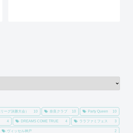
域リーグ決勝大会）
10
奈良クラブ
10
Party Queen
10
4
DREAMS COME TRUE
4
ララファミフェス
3
ヴィッセル神戸
2