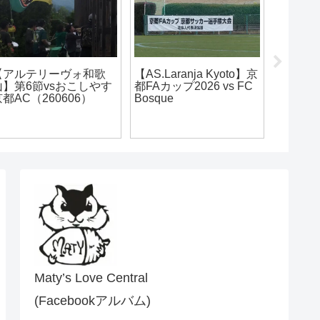
AS.Laranja Kyoto】第
【アルテリーヴォ和歌
【AS.La
節vsCento Cuori
山】地域CL2022@徳島
6節vs
ARIMA（260412）
会場の3日間
2000（
Maty’s Love Central
(Facebookアルバム)