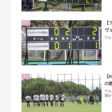
【
2017
ヴ
アル
【
2017
の敗
アル
望が