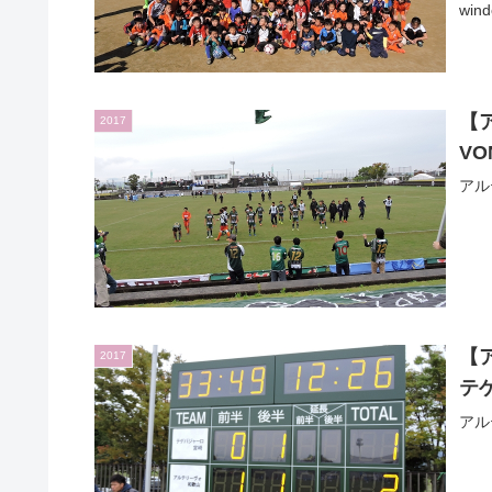
wind
【
2017
VO
アル
【
2017
テ
アル