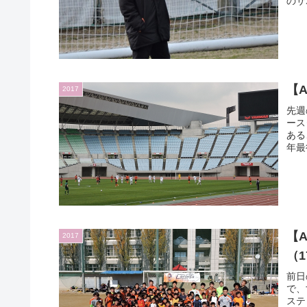
のサ
【A
2017
先週
ース
ある
年最
【A
2017
（1
前日
で、
スティ