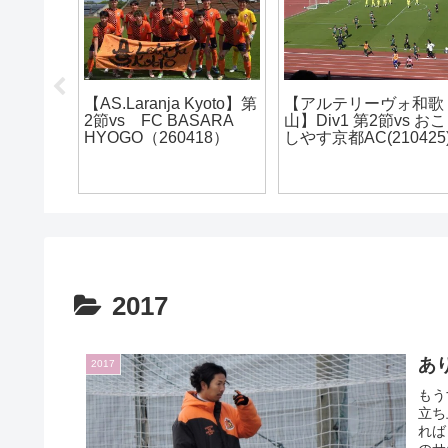
ォ和歌
試合会場へ行こう！
【アルテリーヴォ和歌
vs おこ
【ビッグレイク】
山】ファン感謝デー
0425)
2025
2017
あ
2017
もう
立ち
れば