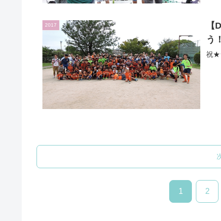
【D
2017
う！
祝★
1
2