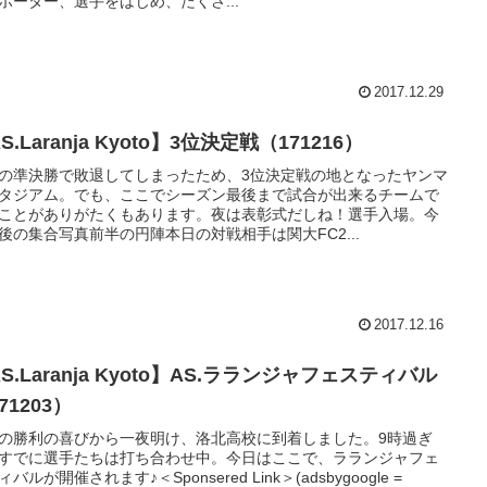
ポーター、選手をはじめ、たくさ...
2017.12.29
S.Laranja Kyoto】3位決定戦（171216）
の準決勝で敗退してしまったため、3位決定戦の地となったヤンマ
タジアム。でも、ここでシーズン最後まで試合が出来るチームで
ことがありがたくもあります。夜は表彰式だしね！選手入場。今
後の集合写真前半の円陣本日の対戦相手は関大FC2...
2017.12.16
S.Laranja Kyoto】AS.ラランジャフェスティバル
71203）
の勝利の喜びから一夜明け、洛北高校に到着しました。9時過ぎ
すでに選手たちは打ち合わせ中。今日はここで、ラランジャフェ
バルが開催されます♪＜Sponsered Link＞(adsbygoogle =