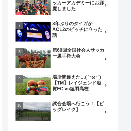
ッカーアカデミーにお邪
魔しました
3年ぶりのタイガが
ACL2のピッチに立った
話
第60回全国社会人サッカ
ー選手権大会
場所間違えた…( ´･ω･`)
【TM】レイジェンド滋
賀FC vs綾羽高校
試合会場へ行こう！【ビ
ッグレイク】