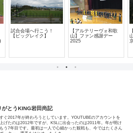
【アルテリーヴォ和歌
【AS.Laranja Kyoto】京
【
山】第6節vsおこしやす
都FAカップ2026 vs FC
1
京都AC（260606）
Bosque
H
りがとうKING岩田尚記
すぐ2017年が終わろうとしています。YOUTUBEのアカウントを
上げたのは2012年ですが、KSLに出会ったのは2011年。年が明け
もう7年目です。最初は一人で心細かった観戦も、今ではたくさん