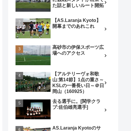
た話と新しいルート開拓
【AS.Laranja Kyoto】
開幕までのあれこれ
高砂市の伊保スポーツ広
場へのアクセス
【アルテリーヴォ和歌
山:第14節】1点の重さ～
KSLの一番長い日～＠日
岡山（160925）
去る選手に。[関学クラ
ブ:佐伯雄亮選手]
AS.Laranja Kyotoのサ