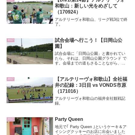
和歌山：新しい光をめざして
（170924）
アルテリーヴォ和歌山、リーグ戦3位で終
了。
試合会場へ行こう！【日岡山公
2017
園】
試合会場に「日岡山公園」と書かれてい
たら、それは、日岡山公園グラウンド で
す。会場までの道もさることながら、初
めてのったJR加古川線。加古川駅に着い
たら一旦改札の中にある改札を通る。そ
こまでは昔の新開地みたいだなーとシス
【アルテリーヴォ和歌山】全社福
2017
テムをすぐ理解できた...
井の記録：3日目 vs VONDS市原
（171016）
アルテリーヴォ和歌山の福井全社観戦記
録。
Party Queen
2017
地元で｢ Party Queen ｣というケーキ＆ア
イシングクッキーのお店に出会いました