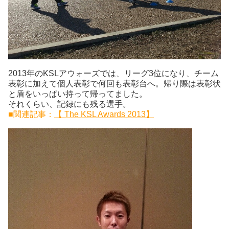
2013年のKSLアウォーズでは、リーグ3位になり、チーム
表彰に加えて個人表彰で何回も表彰台へ。帰り際は表彰状
と盾をいっぱい持って帰ってました。
それくらい、記録にも残る選手。
■関連記事：
【 The KSL Awards 2013】