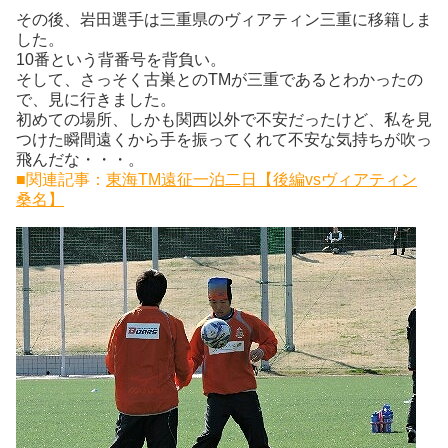
その後、岩田選手は三重県のヴィアティン三重に移籍しま
した。
10番という背番号を背負い。
そして、さっそく古巣とのTMが三重であるとわかったの
で、見に行きました。
初めての場所、しかも関西以外で不安だったけど、私を見
つけた瞬間遠くから手を振ってくれて不安な気持ちが吹っ
飛んだな・・・。
■関連記事：
東海TM遠征一泊二日【後編vsヴィアティン
桑名】