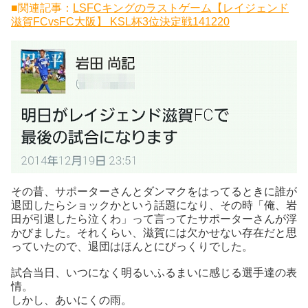
■関連記事：
LSFCキングのラストゲーム【レイジェンド
滋賀FCvsFC大阪】 KSL杯3位決定戦141220
その昔、サポーターさんとダンマクをはってるときに誰が
退団したらショックかという話題になり、その時「俺、岩
田が引退したら泣くわ」って言ってたサポーターさんが浮
かびました。それくらい、滋賀には欠かせない存在だと思
っていたので、退団はほんとにびっくりでした。
試合当日、いつになく明るいふるまいに感じる選手達の表
情。
しかし、あいにくの雨。