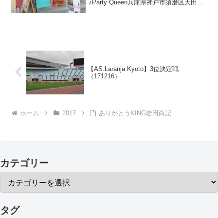
♪Party Queen兵庫県神戸市須磨区大田町
７丁目３－５営業時間：11：00～18：00
定休日：水曜日と隔週木曜日
【AS.Laranja Kyoto】3位決定戦
（171216）
ホーム
2017
ありがとうKING岩田尚記
カテゴリー
タグ