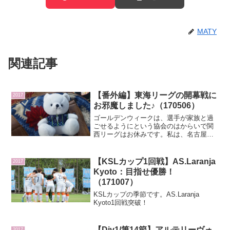
MATY
関連記事
【番外編】東海リーグの開幕戦に
2017
お邪魔しました♪（170506）
ゴールデンウィークは、選手が家族と過
ごせるようにという協会のはからいで関
西リーグはお休みです。私は、名古屋で
GW中お仕事をしていました。土曜日はそ
のまま名古屋ドームか栄へ繰り出そうか
とも考えていたのですが、鈴鹿サポさん
【KSLカップ1回戦】AS.Laranja
2017
のはからいで、開幕戦に...
Kyoto：目指せ優勝！
（171007）
KSLカップの季節です。AS.Laranja
Kyoto1回戦突破！
【Div1/第14節】アルテリーヴォ
2017