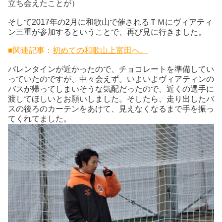
立ち会えたことが）
そして2017年の2月に和歌山で催されるＴＭにヴィアティ
ン三重が参加するということで、再び見に行きました。
■関連記事：
初めての和歌山上富田へ。
バレンタインが近かったので、チョコレートを準備してい
っていたのですが、中々会えず。いよいよヴィアティンの
バスが帰ってしまいそうな気配だったので、近くの選手に
渡してほしいとお願いしました。そしたら、走り出したバ
スの後ろのカーテンをあけて、見えなくなるまで手を振っ
てくれてました。