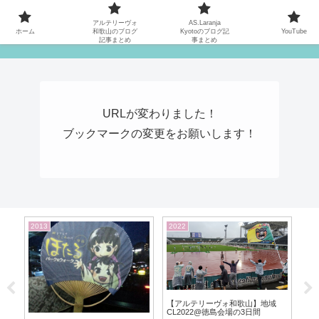
MATYの関西サッカーリーグ応援日記
アルテリーヴォ
AS.Laranja
ホーム
和歌山のブログ
Kyotoのブログ記
YouTube
記事まとめ
事まとめ
URLが変わりました！
ブックマークの変更をお願いします！
2020
2026
20
【アルテリーヴォ和歌山】ホーム
【AS.Laranja Kyoto】第6節vs守山
【
紀三井寺での開幕戦は快勝の4-0！
侍2000（260606）
感謝