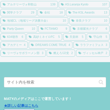
アルテリーヴォ和歌山
139
AS.Laranja Kyoto
107
関学クラブ
29
全社
18
The KSL Awards
13
地域CL（地域リーグ決勝大会）
10
奈良クラブ
10
Party Queen
10
FCTIAMO
9
京都紫光クラブ
6
634朝市
6
高砂ミネイロFC
5
天皇杯
5
守山侍
5
アカデミー
4
DREAMS COME TRUE
4
ララファミフェス
3
リーヴォサポラーメン部
3
燃えろ!J2党
2
ヴィッセル神戸
2
MATYのメディアはここで運営しています！
★詳しい記事はこちら