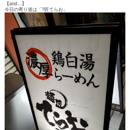
【and…】
今日の寄り道は「?匠てらお」