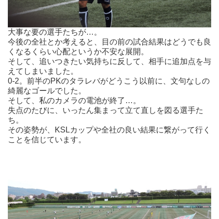
大事な要の選手たちが…。
今後の全社とか考えると、目の前の試合結果はどうでも良
くなるくらい心配というか不安な展開。
そして、追いつきたい気持ちに反して、相手に追加点を与
えてしまいました。
0-2。前半のPKのタラレバがどうこう以前に、文句なしの
綺麗なゴールでした。
そして、私のカメラの電池が終了…。
失点のたびに、いったん集まって立て直しを図る選手た
ち。
その姿勢が、KSLカップや全社の良い結果に繋がって行く
ことを信じています。