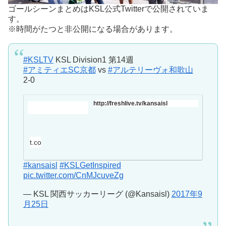
ゴールシーンまとめはKSL公式Twitterで公開されていま
す。
※時間がたつと非公開になる場合があります。
#KSLTV
KSL Division1 第14週
#アミティエSC京都
vs
#アルテリーヴォ和歌山
2-0
http://freshlive.tv/kansaisl
t.co
#kansaisl
#KSLGetInspired
pic.twitter.com/CnMJcuveZg
— KSL 関西サッカーリーグ (@Kansaisl)
2017年9
月25日