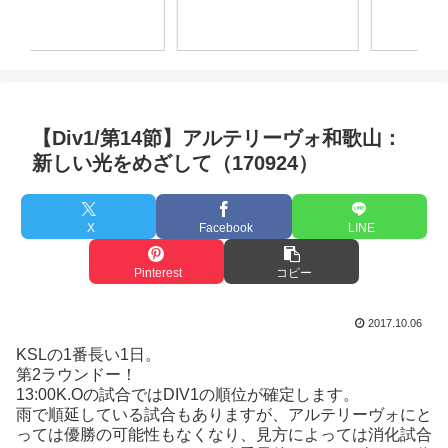
初
【Div1/第14節】アルテリーヴォ和歌山：
新しい光をめざして（170924）
X
Facebook
LINE
Pinterest
コピー
2017.10.06
KSLの1番長い1日。
第2ラウンドー！
13:00K.Oの試合ではDIV1の順位が確定します。
雨で順延している試合もありますが、アルテリーヴォにと
っては優勝の可能性もなくなり、見方によっては消化試合