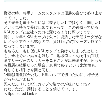
撤収の時、相手チームのスタンドは優勝の喜びで盛り上が
っていました。
その光景を選手たちには【羨ましい】ではなく【悔しい】
という気持ちで受け止めてもらって、この後残っている
KSLカップと全社への力に変わるように願ってます。
特に、今年のKSLカップは久々に復活した予選リーグがな
いノックアウト形式なので、負ければ実質シーズン終了と
なってしまいます。
もちろん、もし仮にKSLカップで負けてしまったとして
も、全社でいい結果を残して、地域CLにつながれば11月
までリーヴォのサッカーを見ることが出来ますが、何もか
も最悪の結果だった場合、10月で終了という危険性も。
奇しくも相手は今回と同じ。
14節は消化試合だし、KSLカップで勝つために、様子見
だったんだよね？
死んだふりしてKSLカップで勝つのが狙いだよね？
ただ、ただ、勝利することを信じています。
＜Sponsered Link＞