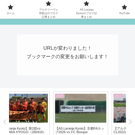
MATYの関西サッカーリーグ応援日記
アルテリーヴォ
AS.Laranja
ホーム
和歌山のブログ
Kyotoのブログ記
YouTube
記事まとめ
事まとめ
URLが変わりました！
ブックマークの変更をお願いします！
2026
2022
20
s
【AS.Laranja Kyoto】京都FAカッ
【アルテリーヴォ和歌山】地域
8）
プ2026 vs FC Bosque
CL2022@徳島会場の3日間