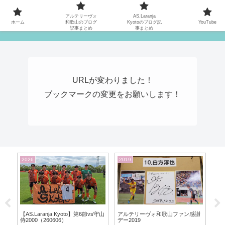
MATYの関西サッカーリーグ応援日記
アルテリーヴォ
AS.Laranja
ホーム
和歌山のブログ
Kyotoのブログ記
YouTube
記事まとめ
事まとめ
URLが変わりました！
ブックマークの変更をお願いします！
2022
2026
20
謝
【アルテリーヴォ和歌山】地域
【アルテリーヴォ和歌山】第6節
試
CL2022@徳島会場の3日間
vsおこしやす京都AC（260606）
ク