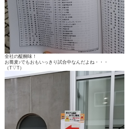
全社の醍醐味！
お蕎麦♪でもおもいっきり試合中なんだよね・・・
（T▽T）