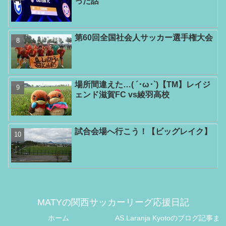
った話
第60回全国社会人サッカー選手権大会
場所間違えた…( ´･ω･`)【TM】レイジ
ェンド滋賀FC vs綾羽高校
試合会場へ行こう！【ビッグレイク】
MATYの関西サッカーリーグ応援日記
ホーム
AS.Laranja Kyotoのブログ記事ま