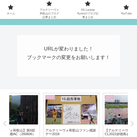
MATYの関西サッカーリーグ応援日記
アルテリーヴォ
AS.Laranja
ホーム
和歌山のブログ
Kyotoのブログ記
YouTube
記事まとめ
事まとめ
URLが変わりました！
ブックマークの変更をお願いします！
2022
2020
20
謝
【アルテリーヴォ和歌山】地域
【アルテリーヴォ和歌山】ホーム
試
CL2022@徳島会場の3日間
紀三井寺での開幕戦は快勝の4-0！
ク