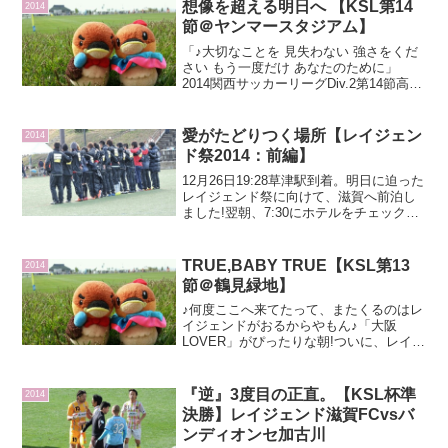
奈良】【ラランジャ京都】【FC大阪】に
想像を超える明日へ 【KSL第14
2014
偏るんだけどw最近見...
節＠ヤンマースタジアム】
「♪大切なことを 見失わない 強さをくだ
さい もう一度だけ あなたのために」
2014関西サッカーリーグDiv.2第14節高砂
ミネイロvs FC TIAMO2014年9月20日
（土）11:30時K.O＠ヤンマースタジアム
長居【試合結果】△3-...
愛がたどりつく場所【レイジェン
2014
ド祭2014：前編】
12月26日19:28草津駅到着。明日に迫った
レイジェンド祭に向けて、滋賀へ前泊し
ました!翌朝、7:30にホテルをチェックア
ウトして、スタッフのメイちゃんと共
に、まずは選手達のお昼ご飯を買いに~。
今年最後のビッグレイクまでの車窓。ビ
TRUE,BABY TRUE【KSL第13
2014
ッグレイ...
節＠鶴見緑地】
♪何度ここへ来てたって、またくるのはレ
イジェンドがおるからやもん♪「大阪
LOVER」がぴったりな朝!ついに、レイジ
ェンド滋賀FCと再会する日がきたーーー
ー(≧∇≦*)いやぁ~、この数ヶ月色々あっ
た!(^_^;)体重も増えた!(^_^;)まだ...
『逆』3度目の正直。【KSL杯準
2014
決勝】レイジェンド滋賀FCvsバ
ンディオンセ加古川