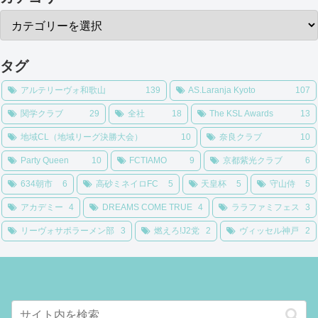
タグ
アルテリーヴォ和歌山
139
AS.Laranja Kyoto
107
関学クラブ
29
全社
18
The KSL Awards
13
地域CL（地域リーグ決勝大会）
10
奈良クラブ
10
Party Queen
10
FCTIAMO
9
京都紫光クラブ
6
634朝市
6
高砂ミネイロFC
5
天皇杯
5
守山侍
5
アカデミー
4
DREAMS COME TRUE
4
ララファミフェス
3
リーヴォサポラーメン部
3
燃えろ!J2党
2
ヴィッセル神戸
2