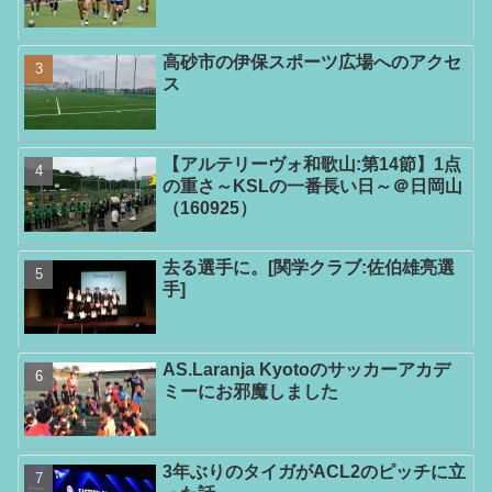
高砂市の伊保スポーツ広場へのアクセ
ス
【アルテリーヴォ和歌山:第14節】1点
の重さ～KSLの一番長い日～＠日岡山
（160925）
去る選手に。[関学クラブ:佐伯雄亮選
手]
AS.Laranja Kyotoのサッカーアカデ
ミーにお邪魔しました
3年ぶりのタイガがACL2のピッチに立