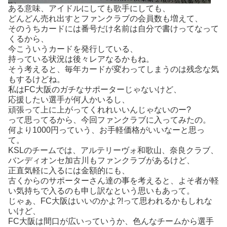
ある意味、アイドルにしても歌手にしても、
どんどん売れ出すとファンクラブの会員数も増えて、
そのうちカードには番号だけ名前は自分で書けってなって
くるから、
今こういうカードを発行している、
持っている状況は後々レアなるかもね。
そう考えると、毎年カードが変わってしまうのは残念な気
もするけどね。
私はFC大阪のガチなサポーターじゃないけど、
応援したい選手が何人かいるし、
頑張って上に上がってくれれいいんじゃないのー?
って思ってるから、今回ファンクラブに入ってみたの。
何より1000円っていう、お手軽価格がいいなーと思っ
て。
KSLのチームでは、アルテリーヴォ和歌山、奈良クラブ、
バンディオンセ加古川もファンクラブがあるけど、
正直気軽に入るには金額的にも、
古くからのサポーターさん達の事を考えると、よそ者が軽
い気持ちで入るのも申し訳なという思いもあって。
じゃぁ、FC大阪はいいのかよ?!って思われるかもしれな
いけど、
FC大阪は間口が広いっていうか、色んなチームから選手