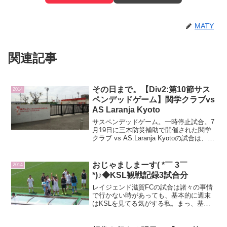
MATY
関連記事
その日まで。【Div2:第10節サス
2014
ペンデッドゲーム】関学クラブvs
AS Laranja Kyoto
サスペンデッドゲーム。一時停止試合。7
月19日に三木防災補助で開催された関学
クラブ vs AS.Laranja Kyotoの試合は、雷
雲が近づいた為に関学クラブが1-0でリー
ドしている状態で、延期となりました。
今日はその延期になった後半のみ...
おじゃましまーす( *￣ 3￣
2014
*)♪◆KSL観戦記録3試合分
レイジェンド滋賀FCの試合は諸々の事情
で行かない時があっても、基本的に週末
はKSLを見てる気がする私。まっ、基本
的に私の見に行くチームは【関学クラ
ブ】【高砂ミネイロ】【ディアブロッサ