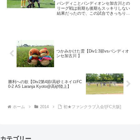
バンディことバンディオンセ加古川との
リーグ戦は前期も後期もスッキリしない
結果だったので、この試合できっちり決
着をつけて決勝へ向かうべく...2014関西
サッカーリーグカップ準決勝（vsバンデ
ィオンセ加古川）2014年12月14日（日）
14時...
つかみかけた雲【Div1:3節vsバンディオ
ンセ加古川 】
勝利への欲【Div2第4節/高砂ミネイロFC
0-2 AS Laranja Kyoto@高砂陸上】
ホーム
2014
初★ファンクラブ入会![FC大阪]
カテゴリー