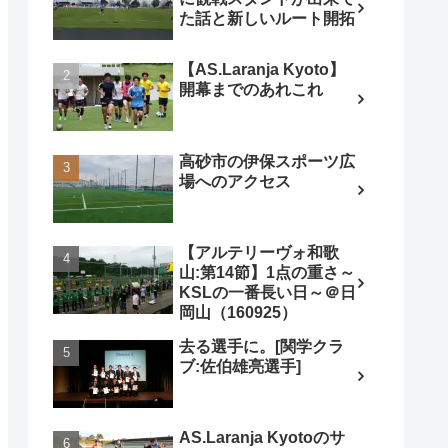
た話と新しいルート開拓
【AS.Laranja Kyoto】
開幕までのあれこれ
高砂市の伊保スポーツ広
場へのアクセス
【アルテリーヴォ和歌
山:第14節】1点の重さ～
KSLの一番長い日～＠日
岡山（160925）
去る選手に。[関学クラ
ブ:佐伯雄亮選手]
AS.Laranja Kyotoのサ