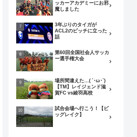
ッカーアカデミーにお邪
魔しました
3年ぶりのタイガが
ACL2のピッチに立った
話
第60回全国社会人サッカ
ー選手権大会
場所間違えた…( ´･ω･`)
【TM】レイジェンド滋
賀FC vs綾羽高校
試合会場へ行こう！【ビ
ッグレイク】