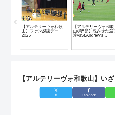
Kyoto】第
【アルテリーヴォ和歌
【アルテリーヴォ和歌
ri
山】ホーム紀三井寺で
山】Div1 第2節vs おこ
412）
の開幕戦は快勝の4-0！
しやす京都AC(210425
【アルテリーヴォ和歌山】いざ
X
Facebook