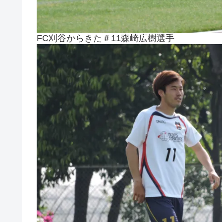
FC刈谷からきた＃11森崎広樹選手