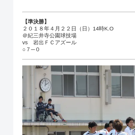
【準決勝】
２０１８年４月２２日（日）14時K.O
＠紀三井寺公園球技場
vs 岩出ＦＣアズール
○７─０