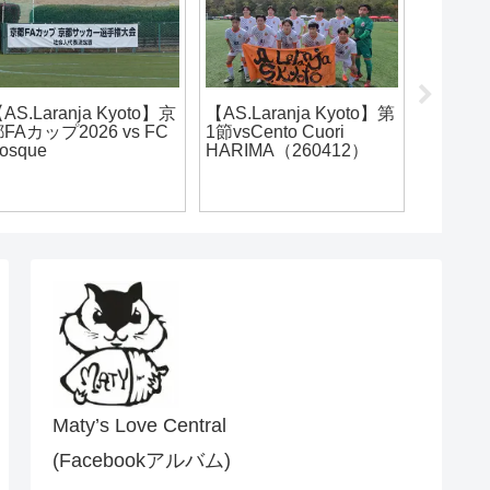
アルテ
AS.Laranja Kyoto】第
ファン感
節vs FC BASARA
初ホタル★
YOGO（260418）
Maty’s Love Central
(Facebookアルバム)