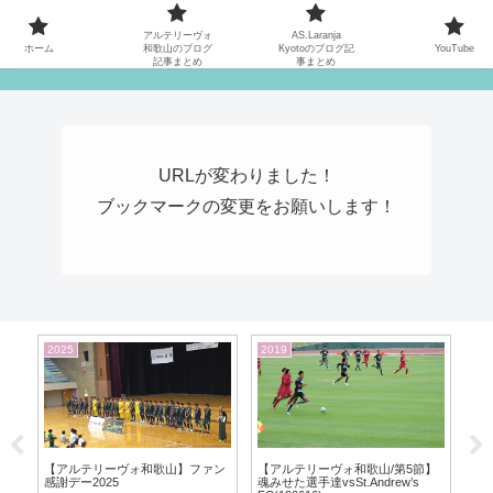
MATYの関西サッカーリーグ応援日記
アルテリーヴォ
AS.Laranja
ホーム
和歌山のブログ
Kyotoのブログ記
YouTube
記事まとめ
事まとめ
URLが変わりました！
ブックマークの変更をお願いします！
2025
2019
20
ム
【アルテリーヴォ和歌山】ファン
【アルテリーヴォ和歌山/第5節】
【ア
0！
感謝デー2025
魂みせた選手達vsSt.Andrew’s
2節