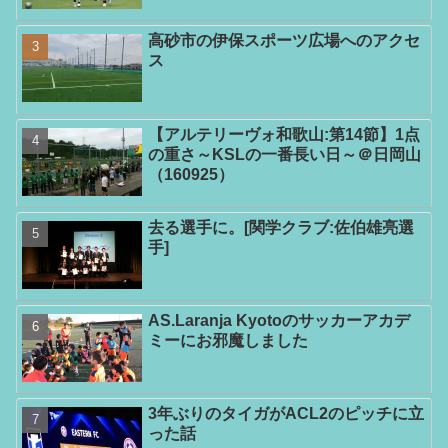
高砂市の伊保スポーツ広場へのアクセ
ス
【アルテリーヴォ和歌山:第14節】1点
の重さ～KSLの一番長い日～＠日岡山
（160925）
去る選手に。[関学クラブ:佐伯雄亮選
手]
AS.Laranja Kyotoのサッカーアカデ
ミーにお邪魔しました
3年ぶりのタイガがACL2のピッチに立
った話