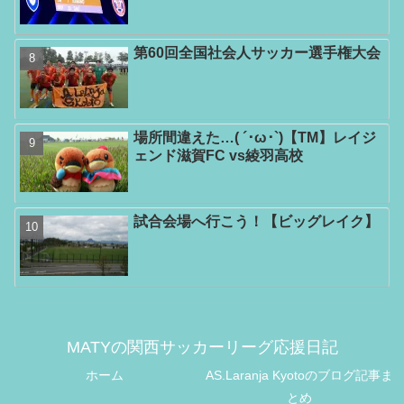
第60回全国社会人サッカー選手権大会
場所間違えた…( ´･ω･`)【TM】レイジ
ェンド滋賀FC vs綾羽高校
試合会場へ行こう！【ビッグレイク】
MATYの関西サッカーリーグ応援日記
ホーム
AS.Laranja Kyotoのブログ記事ま
とめ