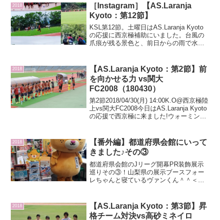
［Instagram］【AS.Laranja
2018
Kyoto：第12節】
KSL第12節。土曜日はAS.Laranja Kyoto
の応援に西京極補助にいました。台風の
爪痕が残る景色と、前日からの雨で水を
多く含んだピッチ。前半は0-0で頑張って
ました。しかし、後半に相手に2点ゴール
を決められてしまいました。首位を走...
【AS.Laranja Kyoto：第2節】前
2018
を向かせる力 vs関大
FC2008（180430）
第2節2018/04/30(月) 14:00K.O@西京極陸
上vs関大FC2008今日はAS.Laranja Kyoto
の応援で西京極に来ました!ウォーミング
アップ前の円陣。スタンドへの挨拶。
KSLカメラマンさんに写真を撮ってもら
っています...
【番外編】都道府県会館にいって
2018
きました♪その③
都道府県会館のJリーグ開幕PR装飾展示
巡りその③！山梨県の展示ブースフォー
レちゃんと寝ているヴァンくん＾＾＜
Sponsered Link＞(adsbygoogle =
window.adsbygoogle || []).push({});山...
【AS.Laranja Kyoto：第3節】昇
2018
格チーム対決vs高砂ミネイロ