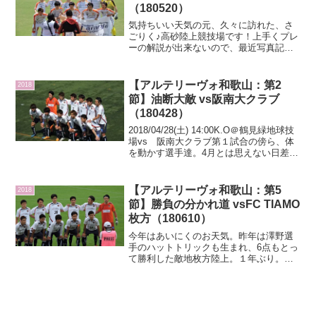
（180520）
気持ちいい天気の元、久々に訪れた、さ
ごりく♪高砂陸上競技場です！上手くプレ
ーの解説が出来ないので、最近写真記事
みたいになっててごめんなさい。今日も
ほぼほぼ写真記事です＾＾；；＜
Sponsered Link＞(adsbygoogle = wi...
【アルテリーヴォ和歌山：第2
2018
節】油断大敵 vs阪南大クラブ
（180428）
2018/04/28(土) 14:00K.O＠鶴見緑地球技
場vs 阪南大クラブ第１試合の傍ら、体
を動かす選手達。4月とは思えない日差し
で真夏の様(;´Д｀)第一試合終了後、ダン
マク設置完了！＜Sponsered Link＞
(adsbygoo...
【アルテリーヴォ和歌山：第5
2018
節】勝負の分かれ道 vsFC TIAMO
枚方（180610）
今年はあいにくのお天気。昨年は澤野選
手のハットトリックも生まれ、6点もとっ
て勝利した敵地枚方陸上。１年ぶり。な
んか、販売ブースとかアナウンスとか運
営がすごいしっかりしてきてる感じがし
た。（※DIV2のvs関クラ時代比）１階事
務所前で売ってる...