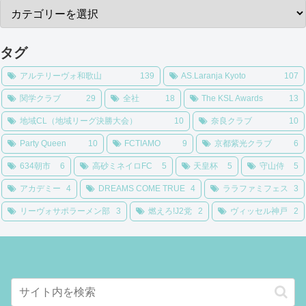
タグ
アルテリーヴォ和歌山
139
AS.Laranja Kyoto
107
関学クラブ
29
全社
18
The KSL Awards
13
地域CL（地域リーグ決勝大会）
10
奈良クラブ
10
Party Queen
10
FCTIAMO
9
京都紫光クラブ
6
634朝市
6
高砂ミネイロFC
5
天皇杯
5
守山侍
5
アカデミー
4
DREAMS COME TRUE
4
ララファミフェス
3
リーヴォサポラーメン部
3
燃えろ!J2党
2
ヴィッセル神戸
2