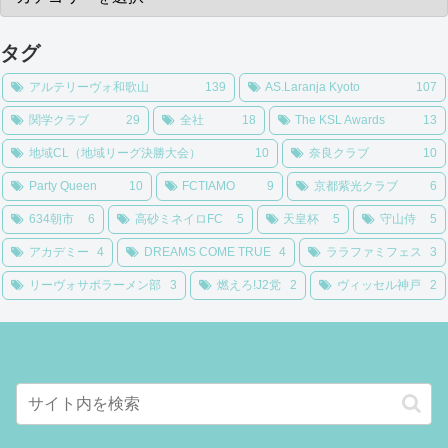
タグ
アルテリーヴォ和歌山
139
AS.Laranja Kyoto
107
関学クラブ
29
全社
18
The KSL Awards
13
地域CL（地域リーグ決勝大会）
10
奈良クラブ
10
Party Queen
10
FCTIAMO
9
京都紫光クラブ
6
634朝市
6
高砂ミネイロFC
5
天皇杯
5
守山侍
5
アカデミー
4
DREAMS COME TRUE
4
ララファミフェス
3
リーヴォサポラーメン部
3
燃えろ!J2党
2
ヴィッセル神戸
2