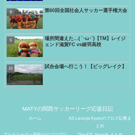
第60回全国社会人サッカー選手権大会
場所間違えた…( ´･ω･`)【TM】レイジ
ェンド滋賀FC vs綾羽高校
試合会場へ行こう！【ビッグレイク】
MATYの関西サッカーリーグ応援日記
ホーム
AS.Laranja Kyotoのブログ記事ま
とめ
アルテリーヴォ和歌山のブログ記
The KSL Awards まとめ