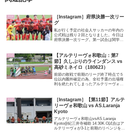
［Instagram］府県決勝一次リー
2018
グ
私が行く予定の社会人サッカーの年内の
公式戦は残り２回となりました。今日は
府県決勝一次リーグ。第一試合は関学ク
ラブ 第1試合は関学クラブ、第2試合はデ
ィアブロッサという、かつてKSLで私が
応援させて貰っていたチームで懐かしい
【アルテリーヴォ和歌山：第7
2018
顔ぶれが集まっただ...
節】久しぶりのラインダンス vs
高砂ミネイロ（180623）
前節の敗戦で前期のリーグ終了時点で５
位以内圏外確定の為、全社予選の出場権
利を絶たれてしまったアルテリーヴォ和
歌山。残された道は、残された８試合を
全勝し、優勝することで、地域CLへの道
につなげることです。気持ち新たに迎え
［Instagram］【第11節】アルテ
2018
た前期最後の第７節をホ...
リーヴォ和歌山 vs AS.Laranja
Kyoto
アルテリーヴォ和歌山vsAS.Laranja
Kyoto@紀三井寺補助 14:30K.O試合はア
ルテリーヴォが3-1と前期のリベンジを果
たす結果に。しかし、全チームが11節を