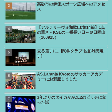
高砂市の伊保スポーツ広場へのアクセ
ス
【アルテリーヴォ和歌山:第14節】1点
の重さ～KSLの一番長い日～＠日岡山
（160925）
去る選手に。[関学クラブ:佐伯雄亮選
手]
AS.Laranja Kyotoのサッカーアカデ
ミーにお邪魔しました
3年ぶりのタイガがACL2のピッチに立
った話