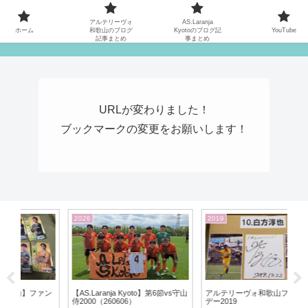
MATYの関西サッカーリーグ応援日記
アルテリーヴォ
AS.Laranja
ホーム
和歌山のブログ
Kyotoのブログ記
YouTube
記事まとめ
事まとめ
URLが変わりました！
ブックマークの変更をお願いします！
2026
2019
20
アルテリーヴォ和歌山ファン感謝
ン
【AS.Laranja Kyoto】第6節vs守山
【
デー2019
侍2000（260606）
vs