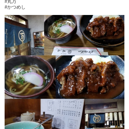
#丸万
#かつめし