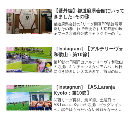
終えた時点で、アルテリーヴォは優勝可
能性が消滅し、AS.Laran...
【番外編】都道府県会館にいって
2018
きました♪その⑥
都道府県会館のJリーグ開幕PR装飾展示
巡りその⑥これで最後です！京都府の展
示ブース京都府公式キャラクターの「ま
ゆまろ」と目があう…（笑）京都はサン
ガのみでした。ラランジャや紫光もいる
のにな・・・。さりげなくパーサくんと
［Instagram］【アルテリーヴォ
2018
コトノちゃんがのってる...
和歌山：第10節】
第10節の日曜日はアルテリーヴォ和歌山
の応援にキンチョウスタジアムへ。昨日
に引き続きいい天気過ぎて、前日の日焼
けが痛む。試合はメンバーは、先週優勝
したミニ国体メンバーがメイン。国体そ
のままの勢いで前半終了の時点で3-0。そ
［Instagram］【AS.Laranja
2018
のうち2点がマイク...
Kyoto：第10節】
関西リーグ再開。第10節。土曜日は
AS.Laranja Kyotoの応援にビッグレイク
へ。試合はもったいない敗戦かなーと個
人的には思う。気持ち的にもプレー的に
も悪くなかった。というか、前節の太陽
が丘からチームの雰囲気は右肩上がりに
私は見えた...